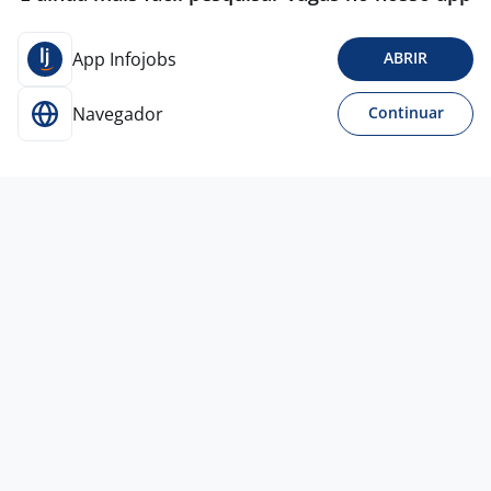
App Infojobs
ABRIR
Navegador
Continuar
23 jun
Meio Oficial De Marceneiro
MADEIRA DESIGN MARCENARIA
LTDA
São Paulo - SP
A combinar
Entre 1 e 3 anos
Ensino Médio (2º Grau)
Presencial
22 jun