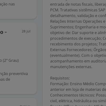
ação nas
entrada de notas fiscais, libe
PCM. Tratativas sistêmicas SA
detalhamento, validação e con
Relações Internas Operações e 
Suprimentos; Engenharia e mo
28 jul
o -
objetivo de: Dar suporte e al
procedimentos de execução; Co
recebimento dos projetos; Trata
Externas Fornecedores; Órgãos
(eventualmente). Com o objetiv
 (2º Grau)
acompanhamento em auditorias 
manutenções externas.
nção preventiva
Requisitos:
mas de
Formação: Ensino Médio Complet
anterior em loja de materias d
Conhecimentos técnicos: Possu
civil, elétrica, hidráulica ou simi