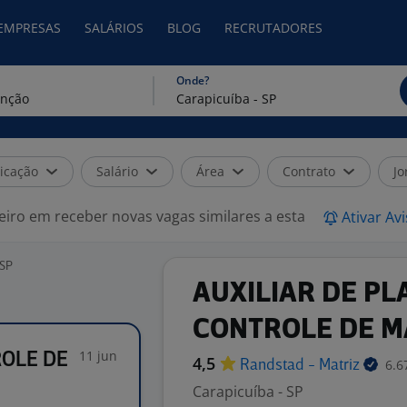
 EMPRESAS
SALÁRIOS
BLOG
RECRUTADORES
Onde?
icação
Salário
Área
Contrato
Jo
eiro em receber novas vagas similares a esta
Ativar Av
 SP
AUXILIAR DE P
CONTROLE DE 
11 jun
ROLE DE
4,5
6.6
Randstad -
Matriz
Carapicuíba - SP