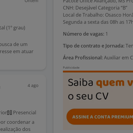
Pacote Office Avançado, MS Pro
Ontem
CNH: Desejável Categoria “B”
Local de Trabalho: Osasco Horá
Segunda a sexta das 08h as 17
l (1º grau)
Número de vagas:
1
 busca de um
Tipo de contrato e Jornada:
Tem
eresse em atuar
Área Profissional:
Auxiliar em 
4 ago
a
ior
Presencial
por coordenar a
realização dos