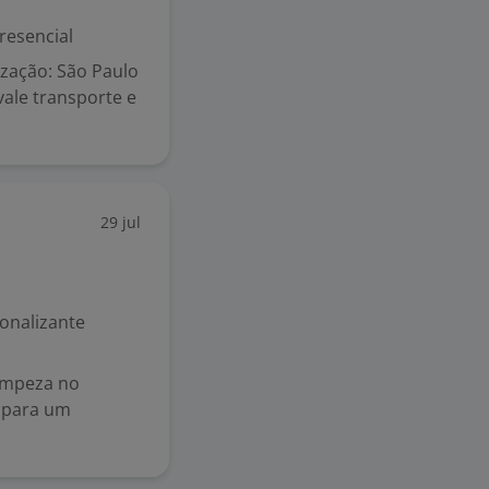
resencial
ização: São Paulo
 vale transporte e
29 jul
ionalizante
Limpeza no
 para um