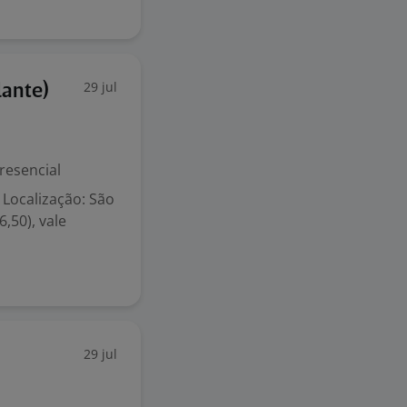
29 jul
lante)
resencial
 Localização: São
6,50), vale
29 jul