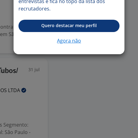
entrevistas e fica no topo da lista dos
recrutadores.
Quero destacar meu perfil
ontrato: Efetivo -
s em São Paulo
Agora não
31 jul
Tubos/
NOS
LTDA
os Segmento:
l: São Paulo -