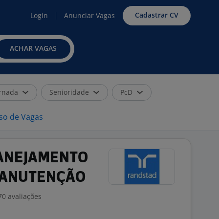
Cadastrar CV
Login
Anunciar Vagas
ACHAR VAGAS
rnada
Senioridade
PcD
iso de Vagas
LANEJAMENTO
MANUTENÇÃO
70 avaliações