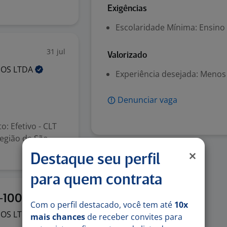
Exigências
Escolaridade Mínima: Ensino
31 jul
Valorizado
NOS
LTDA
Experiência desejada: Menos
Denunciar vaga
: Efetivo - CLT
região de São
Destaque seu perfil
para quem contrata
31 jul
P-1009
Com o perfil destacado, você tem até
10x
NOS
LTDA
mais chances
de receber convites para