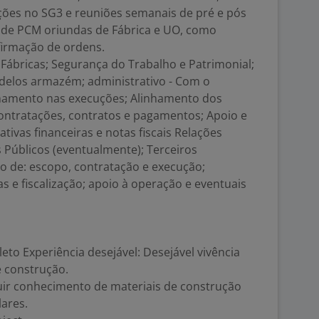
rações no SG3 e reuniões semanais de pré e pós
P de PCM oriundas de Fábrica e UO, como
firmação de ordens.
Fábricas; Segurança do Trabalho e Patrimonial;
delos armazém; administrativo - Com o
inhamento nas execuções; Alinhamento dos
ntratações, contratos e pagamentos; Apoio e
tivas financeiras e notas fiscais Relações
 Públicos (eventualmente); Terceiros
o de: escopo, contratação e execução;
e fiscalização; apoio à operação e eventuais
o Experiência desejável: Desejável vivência
e construção.
ir conhecimento de materiais de construção
lares.