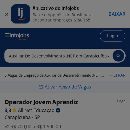
Aplicativo do Infojobs
BAIXAR
Baixe o App nº 1 do Brasil para
encontrar empregos
GRÁTIS!!
Login
5
FILTRAR
Vagas de Emprego de Auxiliar de Desenvolvimento .NET em Carapicuíba - SP
Ativar Aviso de Vagas
1 ago
Operador Jovem Aprendiz
3,8
All Net
Educação
Carapicuíba - SP
R$ 700,00 a R$ 1.500,00