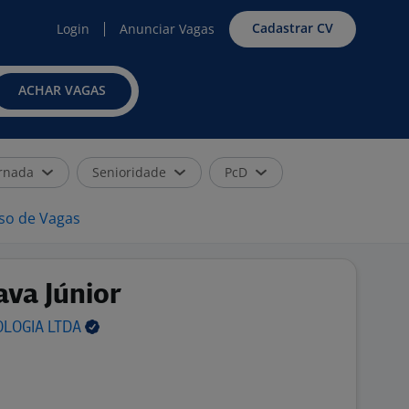
Cadastrar CV
Login
Anunciar Vagas
ACHAR VAGAS
rnada
Senioridade
PcD
iso de Vagas
ava Júnior
OLOGIA
LTDA