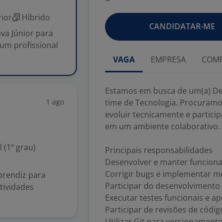
ior
Híbrido
CANDIDATAR-ME
va Júnior para
um profissional
VAGA
EMPRESA
COMP
Estamos em busca de um(a) Des
1 ago
time de Tecnologia. Procuramo
evoluir tecnicamente e partic
em um ambiente colaborativo.
(1º grau)
Principais responsabilidades
Desenvolver e manter funciona
Corrigir bugs e implementar me
prendiz para
Participar do desenvolvimento 
tividades
Executar testes funcionais e ap
Participar de revisões de códig
Utilizar Git para versionament