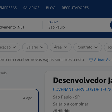
 EMPRESAS
SALÁRIOS
BLOG
RECRUTADORES
Onde?
icação
Salário
Área
Contrato
Jo
eiro em receber novas vagas similares a esta
Ativar Av
Paulo
Desenvolvedor J
COVENANT SERVICOS DE TECN
São Paulo - SP
4 ago
Salário a combinar
Híbrido