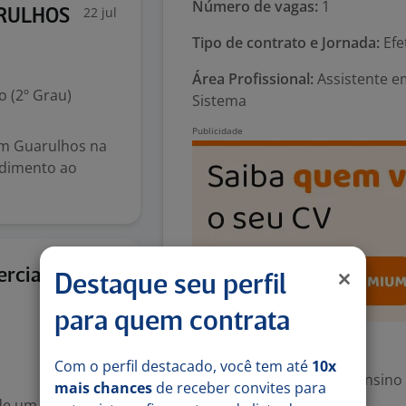
Número de vagas:
1
22 jul
ARULHOS
Tipo de contrato e Jornada:
Efe
Área Profissional:
Assistente em
 (2º Grau)
Sistema
em Guarulhos na
endimento ao
22 jul
rcial
Destaque seu perfil
para quem contrata
Exigências
Com o perfil destacado, você tem até
10x
Escolaridade Mínima: Ensino
mais chances
de receber convites para
de um estagiário