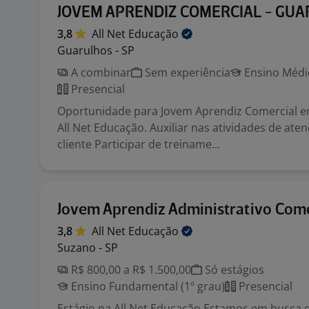
JOVEM APRENDIZ COMERCIAL - GU
3,8
All Net
Educação
Guarulhos - SP
A combinar
Sem experiência
Ensino Médio
Presencial
Oportunidade para Jovem Aprendiz Comercial 
All Net Educação. Auxiliar nas atividades de at
cliente Participar de treiname...
Jovem Aprendiz Administrativo Come
3,8
All Net
Educação
Suzano - SP
R$ 800,00 a R$ 1.500,00
Só estágios
Ensino Fundamental (1º grau)
Presencial
Estágio na All Net Educação Estamos em busca 