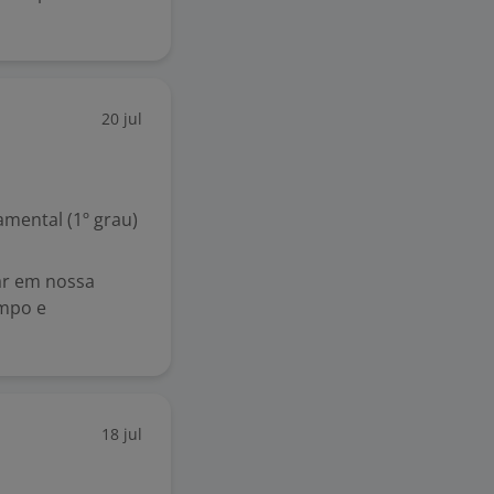
20 jul
mental (1º grau)
ar em nossa
impo e
18 jul