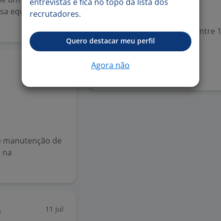
entrevistas e fica no topo da lista dos
sa equipe. Se
recrutadores.
Valorizado
Experiência desejada: Entre 1
Quero destacar meu perfil
Denunciar vaga
Agora não
14 jul
 e manutenção de
r na
11 jul
o