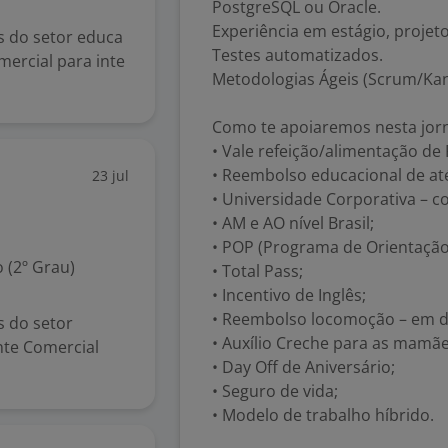
PostgreSQL ou Oracle.
Experiência em estágio, proje
s do setor educa
Testes automatizados.
mercial para inte
Metodologias Ágeis (Scrum/Ka
Como te apoiaremos nesta jor
• Vale refeição/alimentação de 
• Reembolso educacional de at
23 jul
• Universidade Corporativa – co
• AM e AO nível Brasil;
• POP (Programa de Orientação 
 (2º Grau)
• Total Pass;
• Incentivo de Inglês;
• Reembolso locomoção – em di
s do setor
• Auxílio Creche para as mamãe
nte Comercial
• Day Off de Aniversário;
• Seguro de vida;
• Modelo de trabalho híbrido.