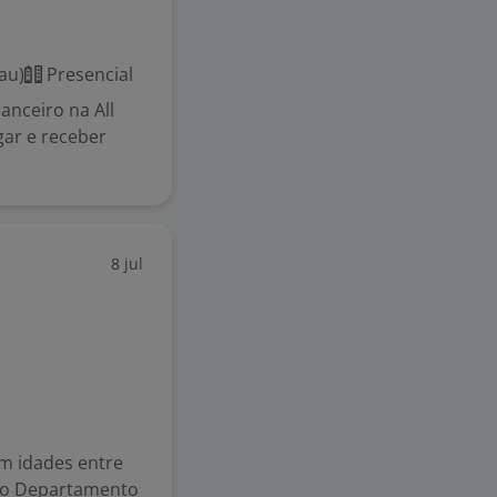
au)
Presencial
anceiro na All
gar e receber
8 jul
m idades entre
 no Departamento