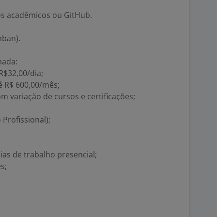
tos acadêmicos ou GitHub.
nban).
nada:
R$32,00/dia;
é R$ 600,00/mês;
m variação de cursos e certificações;
Profissional);
as de trabalho presencial;
s;