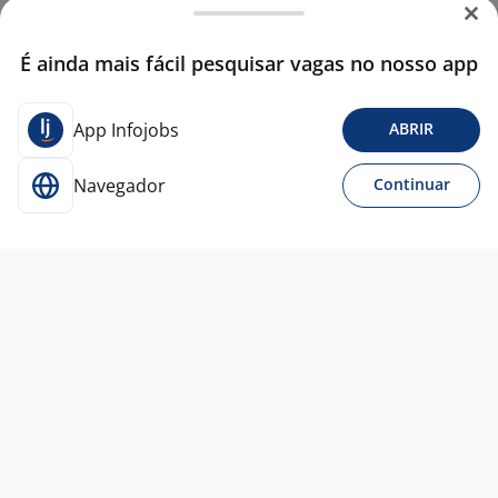
É ainda mais fácil pesquisar vagas no nosso app
App Infojobs
ABRIR
Navegador
Continuar
30 jun
Ajudante De Produção Industrial
4,4
ADECCO
São Bernardo do Campo - SP
R$ 2.296,00
Entre 1 e 3 anos