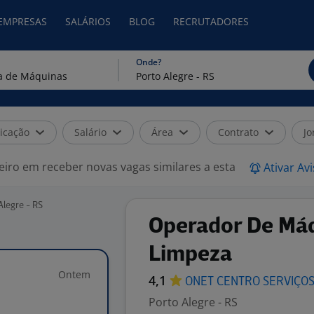
 EMPRESAS
SALÁRIOS
BLOG
RECRUTADORES
Onde?
icação
Salário
Área
Contrato
Jo
eiro em receber novas vagas similares a esta
Ativar Av
Alegre - RS
Operador De Má
Limpeza
Ontem
4,1
ONET CENTRO
SERVIÇO
Porto Alegre - RS