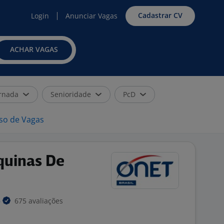
Cadastrar CV
Login
Anunciar Vagas
ACHAR VAGAS
rnada
Senioridade
PcD
iso de Vagas
quinas De
675 avaliações
S