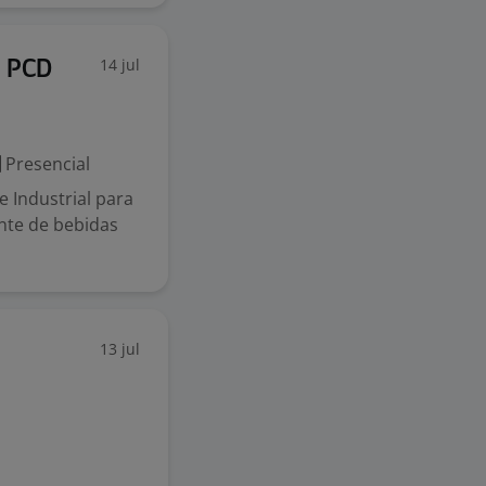
14 jul
a PCD
Presencial
 Industrial para
nte de bebidas
13 jul