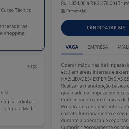
R$ 1.854,00 a R$ 2.178,00 (Brut
Curso Técnico
Presencial
enceradeiras,
CANDIDATAR-ME
do shopping.
VAGA
EMPRESA
AVAL
Operar máquinas de limpeza (la
4 ago
etc.) em áreas internas e exte
HABILIDADES/ EXPERIÊNCIAS ES
Realizar a manutenção básica 
ncial
qualidade da limpeza em locais
Conhecimento em técnicas de 
ie com a redinha,
Preparar os equipamentos antes
ar o fundo; Medir
correto funcionamento e segu
durante a operação e reportar
Cumprir rigorosamente os pro