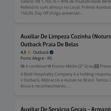
Salário: R$ 1.760,76 + 40% de Insalubridade Benef
Refeitório com almoço no Local, Prêmio Assidui
150,00, Day Off (Folga aniversári...
Auxiliar De Limpeza Cozinha (Noturn
Outback Praia De Belas
4,5
Outback
Porto Alegre - RS
A combinar
Ensino Médio (2º Grau)
Prese
A Bold Hospitality Company é a holding respons
s Outback, Abbraccio e Aussie no Brasil. Temos 
ência e reconhecimento, ...
Auxiliar De Serviços Gerais - Armaz