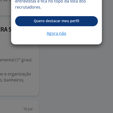
entrevistas e fica no topo da lista dos
recrutadores.
Quero destacar meu perfil
20 jul
RA SUL -
Agora não
mental (1º grau)
ão e organização
o, banheiros,
16 jul