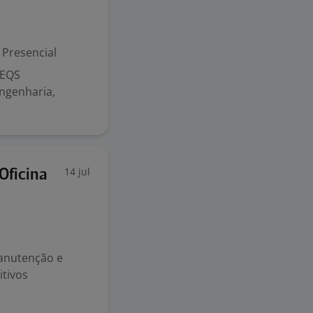
Presencial
 EQS
ngenharia,
14 jul
Oficina
manutenção e
itivos