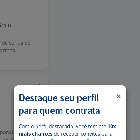
Grau)
 de venda de
formas
21 jul
Destaque seu perfil
para quem contrata
Com o perfil destacado, você tem até
10x
para integrar o
mais chances
de receber convites para
o de trabalho: