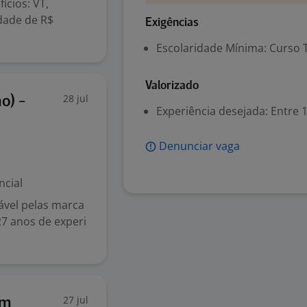
ícios: VT,
dade de R$
Exigências
Escolaridade Mínima: Curso 
Valorizado
28 jul
o) -
Experiência desejada: Entre 1
Denunciar vaga
ncial
ável pelas marca
27 anos de experi
27 jul
ém