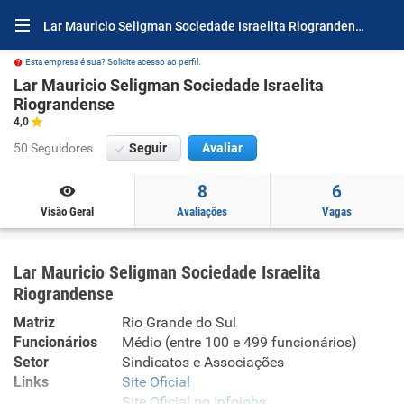
Lar Mauricio Seligman Sociedade Israelita Riograndense Por Dentro
Esta empresa é sua? Solicite acesso ao perfil.
Lar Mauricio Seligman Sociedade Israelita
Riograndense
4,0
50 Seguidores
Seguir
Avaliar
8
6
Visão Geral
Avaliações
Vagas
Lar Mauricio Seligman Sociedade Israelita
Riograndense
Matriz
Rio Grande do Sul
Funcionários
Médio (entre 100 e 499 funcionários)
Setor
Sindicatos e Associações
Links
Site Oficial
Site Oficial no Infojobs