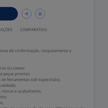
IAÇÕES
COMPARATIVO
uinas de conformação, rosqueamento e
ras ou caixas;
e peças prontas;
 de ferramentas sob supervisão);
ualidade;
, roscas e acabamento;
ito;
e;