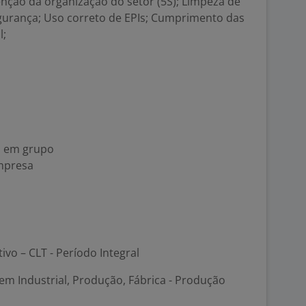
nção da organização do setor (5S); Limpeza de
gurança; Uso correto de EPIs; Cumprimento das
l;
na em grupo
empresa
tivo – CLT - Período Integral
em Industrial, Produção, Fábrica - Produção