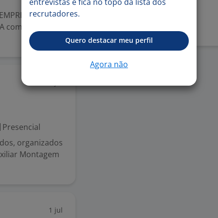
entrevistas e fica no topo da lista dos
Denunciar vaga
recrutadores.
EMPREGO Cargo:
 A combinar
Quero destacar meu perfil
Agora não
18 jul
Presencial
dos, organizados
xiliar Montagem
1 jul