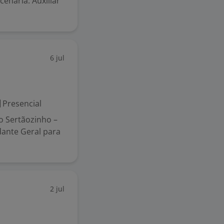
enaria. Auxiliar
6 jul
Presencial
ro Sertãozinho –
ante Geral para
2 jul