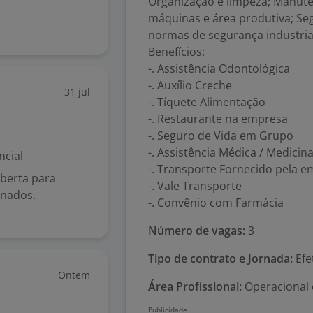
Organização e limpeza; Manute
máquinas e área produtiva; Se
normas de segurança industria
Benefícios:
-. Assistência Odontológica
-. Auxílio Creche
31 jul
-. Tíquete Alimentação
-. Restaurante na empresa
-. Seguro de Vida em Grupo
-. Assistência Médica / Medici
ncial
-. Transporte Fornecido pela 
aberta para
-. Vale Transporte
rnados.
-. Convênio com Farmácia
Número de vagas:
3
Tipo de contrato e Jornada:
Efe
Ontem
Área Profissional:
Operacional 