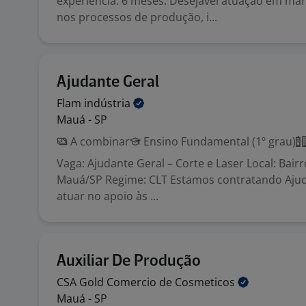
experiência: 6 meses. Desejável atuação em marc
nos processos de produção, i...
Ajudante Geral
Flam
indústria
Mauá - SP
A combinar
Ensino Fundamental (1º grau)
Vaga: Ajudante Geral – Corte e Laser Local: Bair
Mauá/SP Regime: CLT Estamos contratando Ajud
atuar no apoio às ...
Auxiliar De Produção
CSA Gold Comercio de
Cosmeticos
Mauá - SP