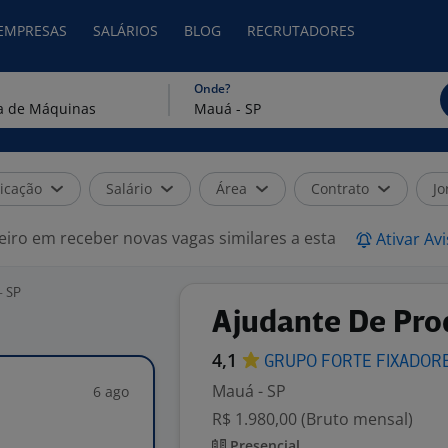
 EMPRESAS
SALÁRIOS
BLOG
RECRUTADORES
Onde?
icação
Salário
Área
Contrato
Jo
eiro em receber novas vagas similares a esta
Ativar Av
- SP
Ajudante De Pr
4,1
GRUPO FORTE
FIXADOR
Mauá - SP
6 ago
R$ 1.980,00 (Bruto mensal)
Presencial