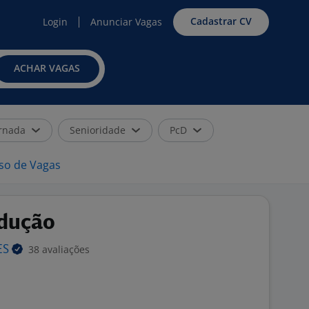
Cadastrar CV
Login
Anunciar Vagas
ACHAR VAGAS
rnada
Senioridade
PcD
iso de Vagas
odução
38 avaliações
ES