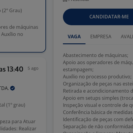
 (2º Grau)
CANDIDATAR-ME
ores de máquinas
Auxílio no
VAGA
EMPRESA
AVAL
Abastecimento de máquinas;
Apoio aos operadores de máq
5 ago
as 13:40
estampagem;
Auxílio no processo produtivo;
Organização de peças nas estei
TDA.
Retirada e acondicionamento d
Apoio em setups simples (troca
l (1º grau)
Inspeção visual e controle de q
Conferência básica de medidas
Identificação de peças com defe
impeza para Atuar
Separação de não conformidad
lidades: Realizar