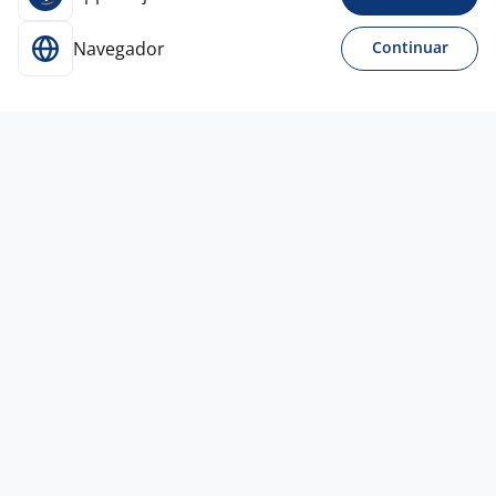
Navegador
Continuar
6 ago
ATENDENTE - PARA BELO
HORIZONTE/MG
4,3
Grupo
Madero
Todo Brasil
A combinar
Sem experiência
Ensino Médio (2º Grau)
Presencial
6 ago
AUXILIAR DE SERVIÇOS GERAIS -