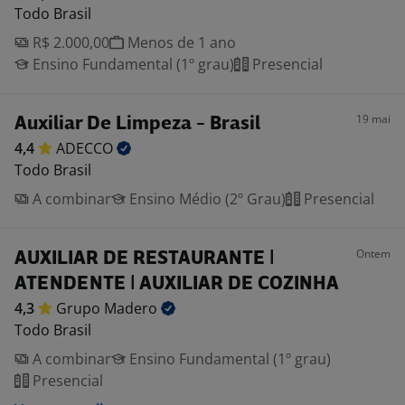
Todo Brasil
R$ 2.000,00
Menos de 1 ano
Ensino Fundamental (1º grau)
Presencial
19 mai
Auxiliar De Limpeza - Brasil
4,4
ADECCO
Todo Brasil
A combinar
Ensino Médio (2º Grau)
Presencial
Ontem
AUXILIAR DE RESTAURANTE |
ATENDENTE | AUXILIAR DE COZINHA
4,3
Grupo
Madero
Todo Brasil
A combinar
Ensino Fundamental (1º grau)
Presencial