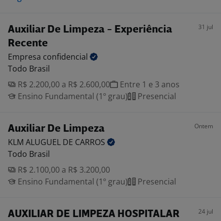
31 jul
Auxiliar De Limpeza - Experiência
Recente
Empresa
confidencial
Todo Brasil
R$ 2.200,00 a R$ 2.600,00
Entre 1 e 3 anos
Ensino Fundamental (1º grau)
Presencial
Ontem
Auxiliar De Limpeza
KLM ALUGUEL DE
CARROS
Todo Brasil
R$ 2.100,00 a R$ 3.200,00
Ensino Fundamental (1º grau)
Presencial
24 jul
AUXILIAR DE LIMPEZA HOSPITALAR