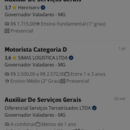
3,7
Henriserv
Governador Valadares - MG
R$ 1.715,00
Ensino Fundamental (1º grau)
Presencial
1 jul
Motorista Categoria D
3,6
SIMAS LOGISTICA
LTDA
Governador Valadares - MG
R$ 2.500,00 a R$ 2.572,00
Entre 1 e 3 anos
Ensino Médio (2º Grau)
Presencial
22 mai
Auxiliar De Serviços Gerais
Diferencial Serviços Terceirizados
LTDA
Governador Valadares - MG
A combinar
Menos de 1 ano