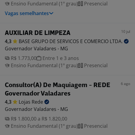
Ensino Fundamental (1º grau)
Presencial
Vagas semelhantes
10 jul
AUXILIAR DE LIMPEZA
4,3
BASE GRUPO DE SERVICOS E COMERCIO
LTDA.
Governador Valadares - MG
R$ 1.773,00
Entre 1 e 3 anos
Ensino Fundamental (1º grau)
Presencial
6 ago
Consultor(A) De Maquiagem - REDE
Governador Valadares
4,3
Lojas
Rede
Governador Valadares - MG
R$ 1.800,00 a R$ 1.820,00
Ensino Fundamental (1º grau)
Presencial