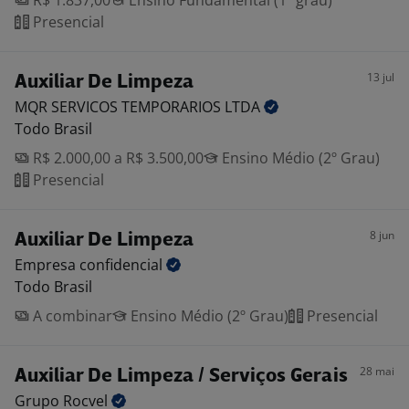
R$ 1.837,00
Ensino Fundamental (1º grau)
Presencial
13 jul
Auxiliar De Limpeza
MQR SERVICOS TEMPORARIOS
LTDA
Todo Brasil
R$ 2.000,00 a R$ 3.500,00
Ensino Médio (2º Grau)
Presencial
8 jun
Auxiliar De Limpeza
Empresa
confidencial
Todo Brasil
A combinar
Ensino Médio (2º Grau)
Presencial
28 mai
Auxiliar De Limpeza / Serviços Gerais
Grupo
Rocvel