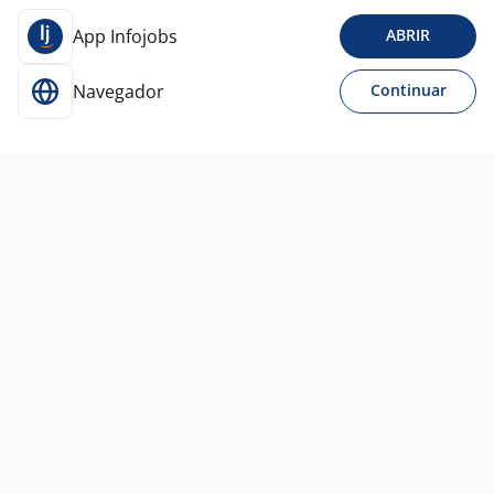
App Infojobs
ABRIR
Navegador
Continuar
Para Candidatos
Acesse o site de empregos líder e se candidate a
vagas adequadas ao seu perfil de forma fácil e
rápida.