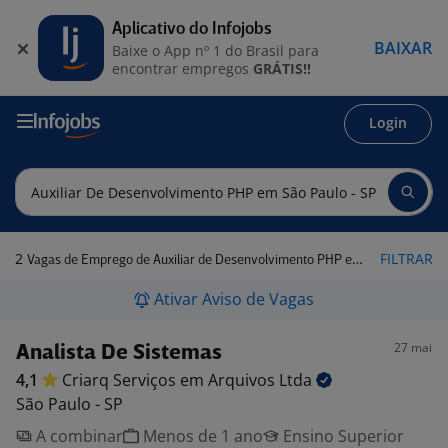
Aplicativo do Infojobs
BAIXAR
Baixe o App nº 1 do Brasil para
encontrar empregos
GRÁTIS!!
Login
2
FILTRAR
Vagas de Emprego de Auxiliar de Desenvolvimento PHP em São Paulo - SP
Ativar Aviso de Vagas
27 mai
Analista De Sistemas
4,1
Criarq Serviços em Arquivos
Ltda
São Paulo - SP
A combinar
Menos de 1 ano
Ensino Superior