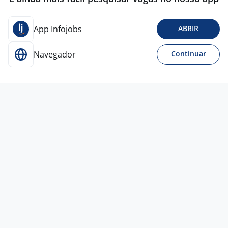
App Infojobs
ABRIR
Navegador
Continuar
17 jun
VAGAS EM TODO O BRASIL
RHF Talentos Piçarras –
Estação/SC
Todo Brasil
A combinar
Ensino Fundamental (1º grau)
Presencial