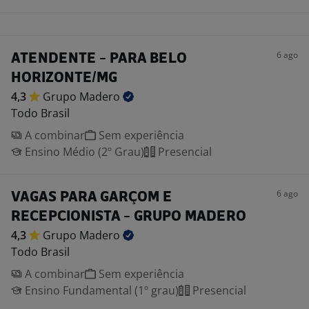
6 ago
ATENDENTE - PARA BELO
HORIZONTE/MG
4,3
Grupo
Madero
Todo Brasil
A combinar
Sem experiência
Ensino Médio (2º Grau)
Presencial
6 ago
VAGAS PARA GARÇOM E
RECEPCIONISTA - GRUPO MADERO
4,3
Grupo
Madero
Todo Brasil
A combinar
Sem experiência
Ensino Fundamental (1º grau)
Presencial