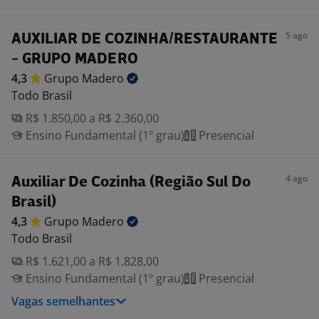
5 ago
AUXILIAR DE COZINHA/RESTAURANTE
- GRUPO MADERO
4,3
Grupo
Madero
Todo Brasil
R$ 1.850,00 a R$ 2.360,00
Ensino Fundamental (1º grau)
Presencial
4 ago
Auxiliar De Cozinha (Região Sul Do
Brasil)
4,3
Grupo
Madero
Todo Brasil
R$ 1.621,00 a R$ 1.828,00
Ensino Fundamental (1º grau)
Presencial
Vagas semelhantes