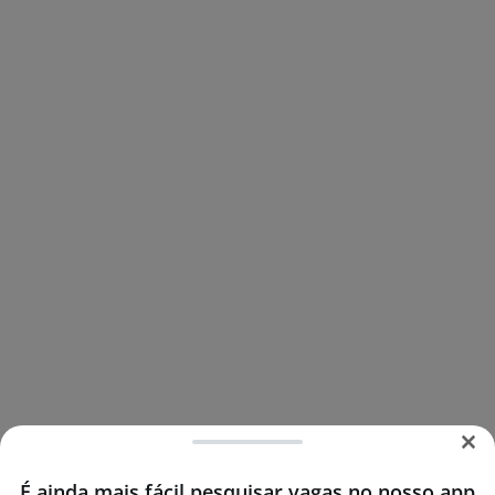
É ainda mais fácil pesquisar vagas no nosso app