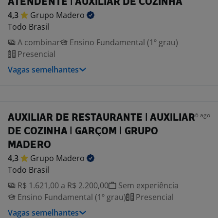
ATENDENTE | AUXILIAR DE COZINHA
4,3
Grupo
Madero
Todo Brasil
A combinar
Ensino Fundamental (1º grau)
Presencial
Vagas semelhantes
6 ago
AUXILIAR DE RESTAURANTE | AUXILIAR
DE COZINHA | GARÇOM | GRUPO
MADERO
4,3
Grupo
Madero
Todo Brasil
R$ 1.621,00 a R$ 2.200,00
Sem experiência
Ensino Fundamental (1º grau)
Presencial
Vagas semelhantes