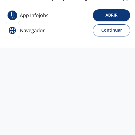
App Infojobs
ABRIR
Navegador
Continuar
8 jul
Estagiário
Nutall
Alimentos
Fortaleza - CE
A combinar
Só estágios
Ensino Médio (2º Grau)
Home office
2 jul