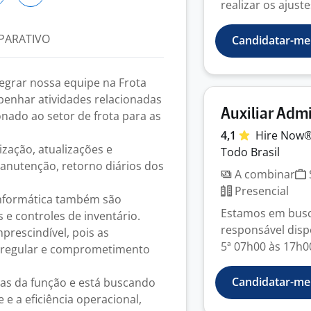
realizar os ajust
PARATIVO
Candidatar-me
egrar nossa equipe na Frota
penhar atividades relacionadas
Auxiliar Adm
nado ao setor de frota para as
4,1
Hire
Now
zação, atualizações e
Todo Brasil
nutenção, retorno diários dos
A combinar
Presencial
informática também são
Estamos em busca
s e controles de inventário.
responsável dispo
prescindível, pois as
5ª 07h00 às 17h00 
a regular e comprometimento
Candidatar-me
as da função e está buscando
e a eficiência operacional,