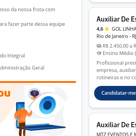
cesso da nossa frota com
Auxiliar De E
ra fazer parte dessa equipe
4,6
GOL LINH
Rio de Janeiro - R
R$ 2.450,00 a 
Ensino Médio (
odo Integral
Profissional pres
Administração Geral
empresa, auxilia
rotineiras e no co
Candidatar-me
Auxiliar De E
MTZ EVENTOS E