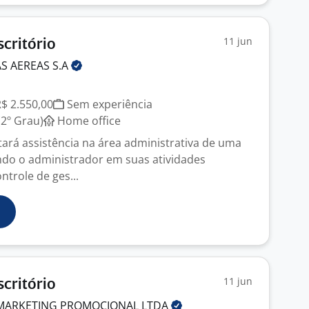
11 jun
scritório
AS AEREAS
S.A
J
R$ 2.550,00
Sem experiência
2º Grau)
Home office
tará assistência na área administrativa de uma
ndo o administrador em suas atividades
ntrole de ges...
11 jun
scritório
 MARKETING PROMOCIONAL
LTDA