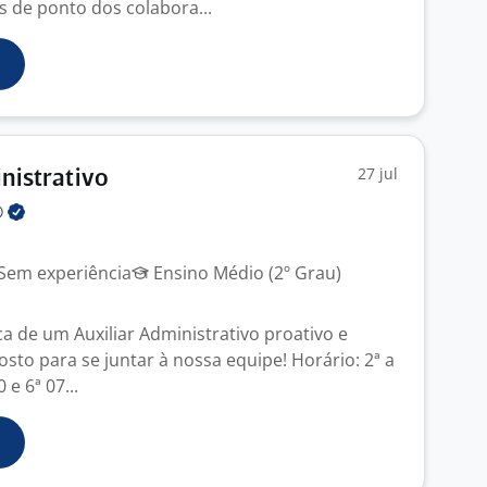
es de ponto dos colabora...
27 jul
inistrativo
®
Sem experiência
Ensino Médio (2º Grau)
 de um Auxiliar Administrativo proativo e
sto para se juntar à nossa equipe! Horário: 2ª a
e 6ª 07...