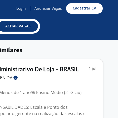
Cadastrar CV
Login
Anunciar Vagas
ACHAR VAGAS
imilares
1 jul
dministrativo De Loja - BRASIL
VENIDA
Menos de 1 ano
Ensino Médio (2º Grau)
NSABILIDADES: Escala e Ponto dos
poiar o gerente na realização das escalas e