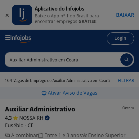
Aplicativo do Infojobs
BAIXAR
Baixe o App nº 1 do Brasil para
encontrar empregos
GRÁTIS!!
Login
164
FILTRAR
Vagas de Emprego de Auxiliar Administrativo em Ceará
Ativar Aviso de Vagas
Ontem
Auxiliar Administrativo
4,3
NOSSA
RH
Eusébio - CE
A combinar
Entre 1 e 3 anos
Ensino Superior