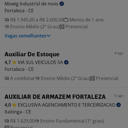
Mowig Industrisl de
mois
Fortaleza - CE
R$ 1.945,00 a R$ 2.600,00
Menos de 1 ano
Ensino Médio (2º Grau)
Presencial
Vagas semelhantes
4 ago
Auxiliar De Estoque
4,7
VIA SUL VEICULOS
SA
Fortaleza - CE
A combinar
Ensino Médio (2º Grau)
Presencial
6 ago
AUXILIAR DE ARMAZEM FORTALEZA
4,0
EXCLUSIVA AGENCIAMENTO E
TERCEIRIZACAO
Itaitinga - CE
R$ 1.629,00
Ensino Fundamental (1º grau)
Presencial