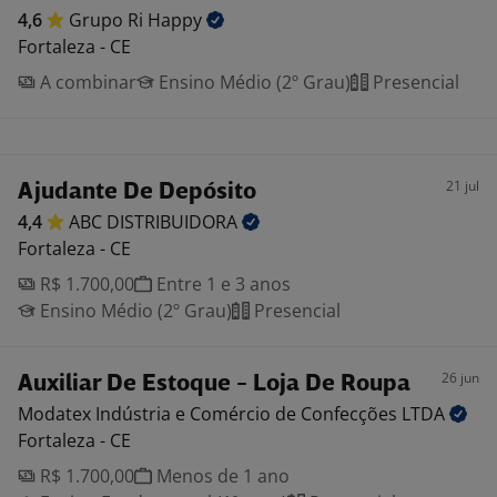
4,6
Grupo Ri
Happy
Fortaleza - CE
A combinar
Ensino Médio (2º Grau)
Presencial
21 jul
Ajudante De Depósito
4,4
ABC
DISTRIBUIDORA
Fortaleza - CE
R$ 1.700,00
Entre 1 e 3 anos
Ensino Médio (2º Grau)
Presencial
26 jun
Auxiliar De Estoque - Loja De Roupa
Modatex Indústria e Comércio de Confecções
LTDA
Fortaleza - CE
R$ 1.700,00
Menos de 1 ano