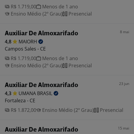
R$ 1.719,00
Menos de 1 ano
Ensino Médio (2º Grau)
Presencial
8 mai
Auxiliar De Almoxarifado
4,8
MAIORH
Campos Sales - CE
R$ 1.719,00
Menos de 1 ano
Ensino Médio (2º Grau)
Presencial
23 jun
Auxiliar De Almoxarifado
4,3
UMANA
BRASIL
Fortaleza - CE
R$ 1.872,00
Ensino Médio (2º Grau)
Presencial
15 mai
Auxiliar De Almoxarifado