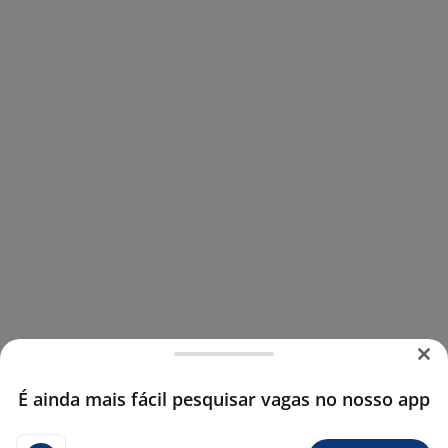
É ainda mais fácil pesquisar vagas no nosso app