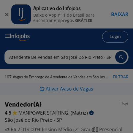
Aplicativo do Infojobs
BAIXAR
Baixe o App nº 1 do Brasil para
encontrar empregos
GRÁTIS!!
Login
107
FILTRAR
Vagas de Emprego de Atendente de Vendas em São José do Rio Preto - SP
Ativar Aviso de Vagas
Hoje
Vendedor(A)
4,5
MANPOWER STAFFING.
(Matriz)
São José do Rio Preto - SP
R$ 2.019,00
Ensino Médio (2º Grau)
Presencial