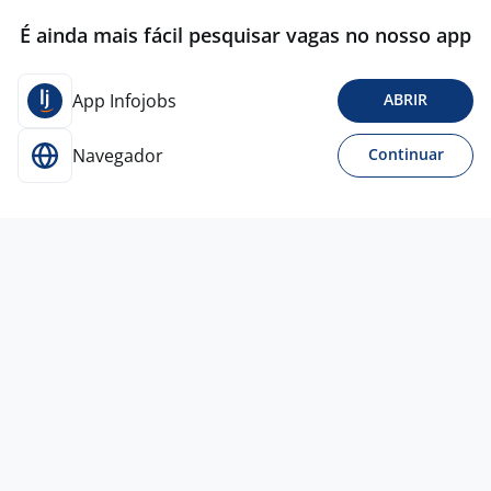
É ainda mais fácil pesquisar vagas no nosso app
App Infojobs
ABRIR
Navegador
Continuar
Hoje
Caixa
SKY
GROUP
São José do Rio Preto - SP
R$ 2.320,00
Menos de 1 ano
Ensino Médio (2º Grau)
Presencial