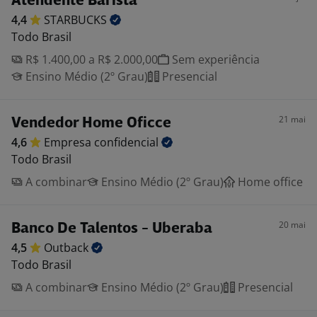
Atendente Barista
4,4
STARBUCKS
Todo Brasil
R$ 1.400,00 a R$ 2.000,00
Sem experiência
Ensino Médio (2º Grau)
Presencial
21 mai
Vendedor Home Oficce
4,6
Empresa
confidencial
Todo Brasil
A combinar
Ensino Médio (2º Grau)
Home office
20 mai
Banco De Talentos - Uberaba
4,5
Outback
Todo Brasil
A combinar
Ensino Médio (2º Grau)
Presencial