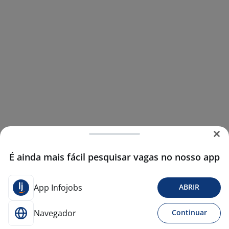
É ainda mais fácil pesquisar vagas no nosso app
App Infojobs
ABRIR
Navegador
Continuar