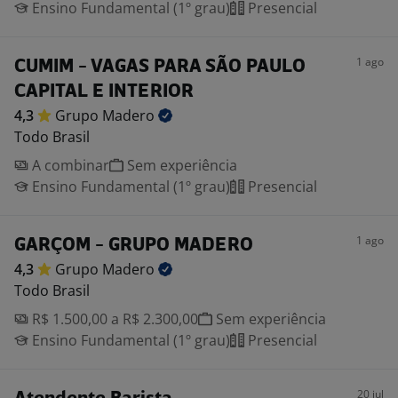
Ensino Fundamental (1º grau)
Presencial
1 ago
CUMIM - VAGAS PARA SÃO PAULO
CAPITAL E INTERIOR
4,3
Grupo
Madero
Todo Brasil
A combinar
Sem experiência
Ensino Fundamental (1º grau)
Presencial
1 ago
GARÇOM - GRUPO MADERO
4,3
Grupo
Madero
Todo Brasil
R$ 1.500,00 a R$ 2.300,00
Sem experiência
Ensino Fundamental (1º grau)
Presencial
20 jul