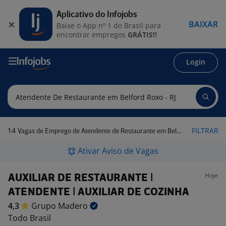
Aplicativo do Infojobs
BAIXAR
Baixe o App nº 1 do Brasil para
encontrar empregos
GRÁTIS!!
Login
14
FILTRAR
Vagas de Emprego de Atendente de Restaurante em Belford Roxo - RJ
Ativar Aviso de Vagas
Hoje
AUXILIAR DE RESTAURANTE |
ATENDENTE | AUXILIAR DE COZINHA
4,3
Grupo
Madero
Todo Brasil