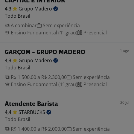
CAPITAL E INTERIOR
4,3
Grupo
Madero
Todo Brasil
A combinar
Sem experiência
Ensino Fundamental (1º grau)
Presencial
1 ago
GARÇOM - GRUPO MADERO
4,3
Grupo
Madero
Todo Brasil
R$ 1.500,00 a R$ 2.300,00
Sem experiência
Ensino Fundamental (1º grau)
Presencial
20 jul
Atendente Barista
4,4
STARBUCKS
Todo Brasil
R$ 1.400,00 a R$ 2.000,00
Sem experiência