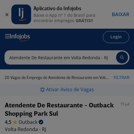
Aplicativo do Infojobs
BAIXAR
Baixe o App nº 1 do Brasil para
encontrar empregos
GRÁTIS!!
Login
20
FILTRAR
Vagas de Emprego de Atendente de Restaurante em Volta Redonda - RJ
Ativar Aviso de Vagas
15 jul
Atendente De Restaurante - Outback
Shopping Park Sul
4,5
Outback
Volta Redonda - RJ