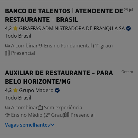
29 jul
BANCO DE TALENTOS | ATENDENTE DE
RESTAURANTE - BRASIL
4,2
GIRAFFAS ADMINISTRADORA DE FRANQUIA
SA
Todo Brasil
A combinar
Ensino Fundamental (1º grau)
Presencial
Ontem
AUXILIAR DE RESTAURANTE - PARA
BELO HORIZONTE/MG
4,3
Grupo
Madero
Todo Brasil
A combinar
Sem experiência
Ensino Médio (2º Grau)
Presencial
Vagas semelhantes