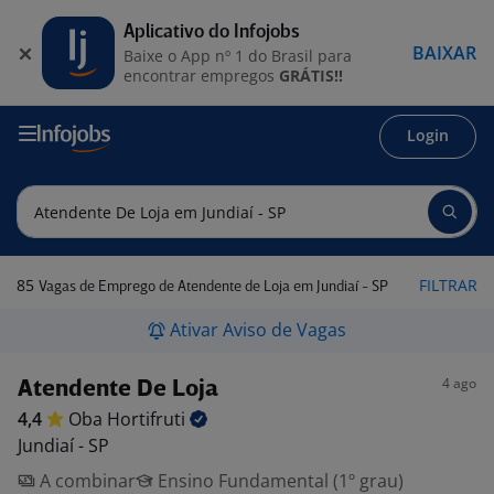
Aplicativo do Infojobs
BAIXAR
Baixe o App nº 1 do Brasil para
encontrar empregos
GRÁTIS!!
Login
85
FILTRAR
Vagas de Emprego de Atendente de Loja em Jundiaí - SP
Ativar Aviso de Vagas
4 ago
Atendente De Loja
4,4
Oba
Hortifruti
Jundiaí - SP
A combinar
Ensino Fundamental (1º grau)