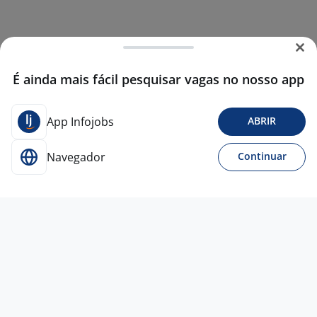
É ainda mais fácil pesquisar vagas no nosso app
App Infojobs
ABRIR
Navegador
Continuar
5 jun
Operador Comercial (Itajaí E Região)
4,5
BEATRIZ DE
PAULA