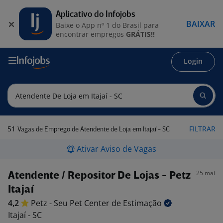
Aplicativo do Infojobs
BAIXAR
Baixe o App nº 1 do Brasil para
encontrar empregos
GRÁTIS!!
Login
51
FILTRAR
Vagas de Emprego de Atendente de Loja em Itajaí - SC
Ativar Aviso de Vagas
25 mai
Atendente / Repositor De Lojas - Petz
Itajaí
4,2
Petz - Seu Pet Center de
Estimação
Itajaí - SC