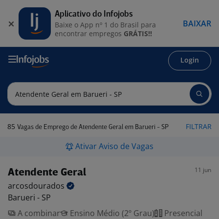
Aplicativo do Infojobs
BAIXAR
Baixe o App nº 1 do Brasil para
encontrar empregos
GRÁTIS!!
Login
85
FILTRAR
Vagas de Emprego de Atendente Geral em Barueri - SP
Ativar Aviso de Vagas
11 jun
Atendente Geral
arcosdourados
Barueri - SP
A combinar
Ensino Médio (2º Grau)
Presencial