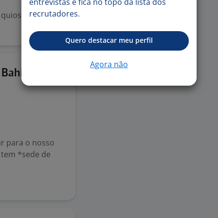
entrevistas e fica no topo da lista dos
recrutadores.
m quiosque de
Quero destacar meu perfil
Agora não
28 jul
 Bahia!
ar para o nosso
 tem *sede de