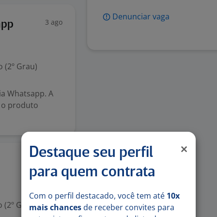
Denunciar vaga
3 ago
app
 (2º Grau)
ia Whatsapp. A
e o produto
Destaque seu perfil
31 jul
para quem contrata
Com o perfil destacado, você tem até
10x
 (2º Grau)
mais chances
de receber convites para