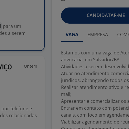
CANDIDATAR-ME
l
para um
ades a serem
VAGA
EMPRESA
COMP
Estamos com uma vaga de Aten
advocacia, em Salvador/BA.
Ontem
Atividades a serem desenvolvid
VIÇO
Atuar no atendimento comercia
jurídicos, abrangendo todos os
Realizar atendimento ativo e re
mail;
Apresentar e comercializar os s
Entrar em contato com potencia
 por telefone e
canais, com foco em agendame
ades relacionadas
Viabilizar agendamento de reu
Conduzir o atendimento comerc