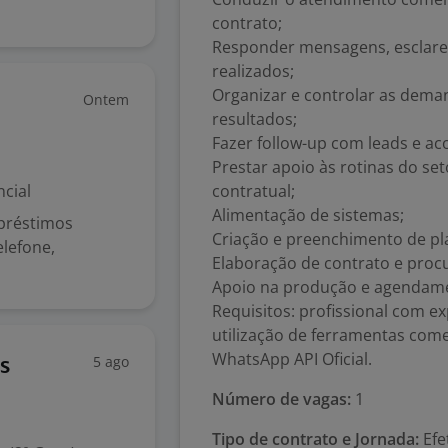
contrato;
Responder mensagens, esclare
realizados;
Organizar e controlar as dema
Ontem
resultados;
Fazer follow-up com leads e ac
Prestar apoio às rotinas do se
cial
contratual;
Alimentação de sistemas;
mpréstimos
Criação e preenchimento de pla
elefone,
Elaboração de contrato e proc
Apoio na produção e agendame
Requisitos: profissional com e
utilização de ferramentas com
WhatsApp API Oficial.
5 ago
s
Número de vagas:
1
Tipo de contrato e Jornada:
Efe