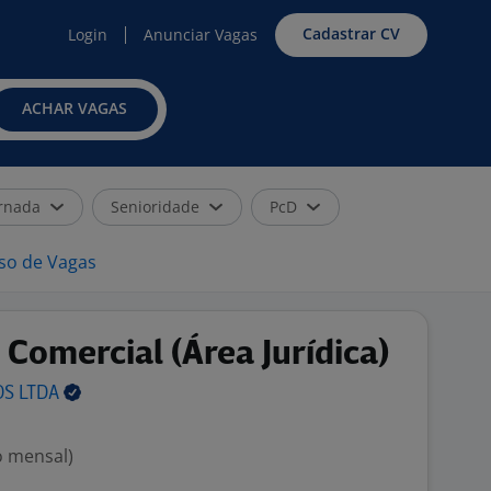
Cadastrar CV
Login
Anunciar Vagas
ACHAR VAGAS
rnada
Senioridade
PcD
iso de Vagas
 Comercial (Área Jurídica)
OS
LTDA
o mensal)