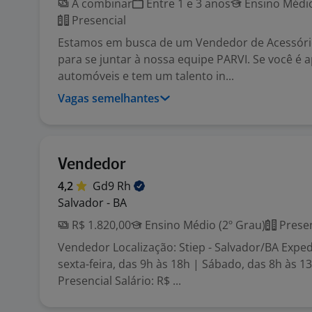
A combinar
Entre 1 e 3 anos
Ensino Médio
Presencial
Estamos em busca de um Vendedor de Acessóri
para se juntar à nossa equipe PARVI. Se você é
automóveis e tem um talento in...
Vagas semelhantes
Vendedor
4,2
Gd9
Rh
Salvador - BA
R$ 1.820,00
Ensino Médio (2º Grau)
Presen
Vendedor Localização: Stiep - Salvador/BA Expe
sexta-feira, das 9h às 18h | Sábado, das 8h às 
Presencial Salário: R$ ...