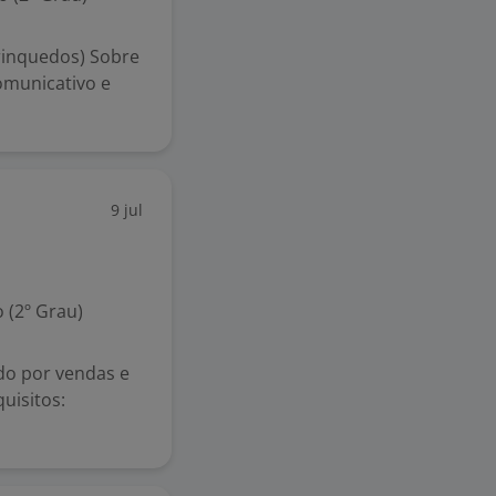
rinquedos) Sobre
omunicativo e
9 jul
 (2º Grau)
do por vendas e
uisitos: