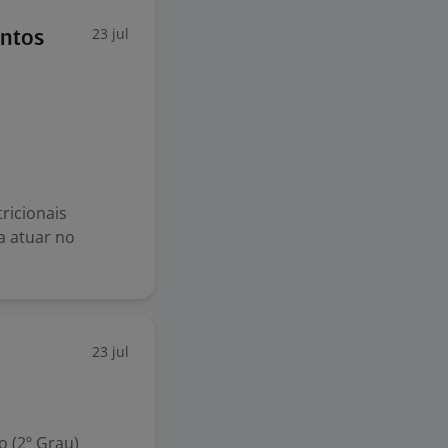
23 jul
ntos
ricionais
a atuar no
23 jul
 (2º Grau)