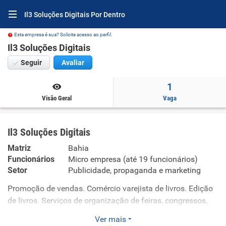
Il3 Soluções Digitais Por Dentro
Esta empresa é sua? Solicite acesso ao perfil.
Il3 Soluções Digitais
Seguir
Avaliar
1
Visão Geral
Vaga
Il3 Soluções Digitais
Matriz
Bahia
Funcionários
Micro empresa (até 19 funcionários)
Setor
Publicidade, propaganda e marketing
Promoção de vendas. Comércio varejista de livros. Edição
de livros. Serviços de organização de feiras, congressos,
exposições e festas. Treinamento em desenvolvimento
Ver mais
profissional e gerencial. Outras atividades de ensino não