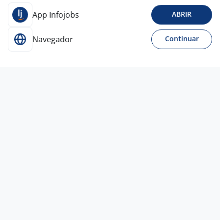
App Infojobs
ABRIR
Navegador
Continuar
16 jul
Dejur - Operador De Cobrança
4,2
Empresa
confidencial
Porto Alegre - RS
A combinar
Ensino Médio (2º Grau)
Presencial
Vagas semelhantes
11 jul
Operador De Telemarketing Em