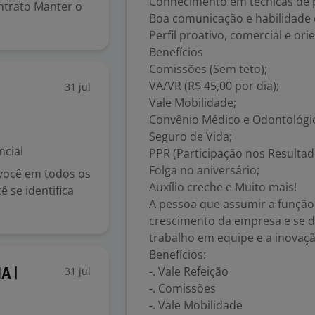
Conhecimento em técnicas de
ntrato Manter o
Boa comunicação e habilidade 
Perfil proativo, comercial e or
Benefícios
Comissões (Sem teto);
VA/VR (R$ 45,00 por dia);
31 jul
Vale Mobilidade;
Convênio Médico e Odontológi
Seguro de Vida;
ncial
PPR (Participação nos Resultad
Folga no aniversário;
 você em todos os
Auxílio creche e Muito mais!
 se identifica
A pessoa que assumir a função 
crescimento da empresa e se d
trabalho em equipe e a inovaçã
Benefícios:
-. Vale Refeição
31 jul
A |
-. Comissões
-. Vale Mobilidade