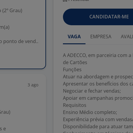
 (2º Grau)
CANDIDATAR-ME
m(a)
VAGA
EMPRESA
AVAL
o ponto de vend..
A ADECCO, em parceiria com a
de Cartões
Funções
Atuar na abordagem e prospecç
Apresentar os benefícios dos c
3 ago
Negociar e fechar vendas;
Apoiar em campanhas promocio
Requisitos
Grau)
Ensino Médio completo;
Experiência prévia com vendas
Disponibilidade para atuar ta
s e