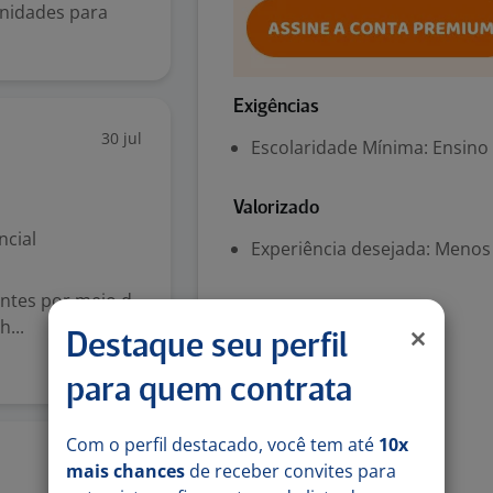
unidades para
Exigências
30 jul
Escolaridade Mínima: Ensino
Valorizado
ncial
Experiência desejada: Menos
entes por meio d
Habilidades
...
Destaque seu perfil
Boa comunicação
para quem contrata
Denunciar vaga
Com o perfil destacado, você tem até
10x
29 jul
mais chances
de receber convites para