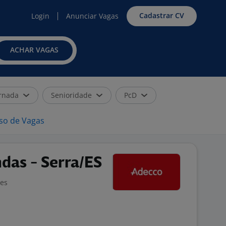
Cadastrar CV
Login
Anunciar Vagas
ACHAR VAGAS
rnada
Senioridade
PcD
iso de Vagas
das - Serra/ES
ões