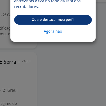
entrevistas e fica no topo da lista dos
recrutadores.
 (2º Grau)
Quero destacar meu perfil
ificação,
Agora não
ayout da empresa
24 jul
E Serra -
 (2º Grau)
 Regime de