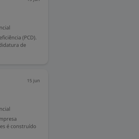
ncial
iciência (PCD).
didatura de
15 jun
ncial
empresa
es é construído