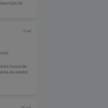
Descrição da
15 jul
Grau)
tá em busca de
a área de vendas
15 jun