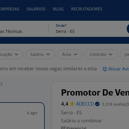
 EMPRESAS
SALÁRIOS
BLOG
RECRUTADORES
Onde?
icação
Salário
Área
Contrato
Jo
eiro em receber novas vagas similares a esta
Ativar Av
ES
Promotor De Ven
4,4
3.318 avaliaç
ADECCO
Serra - ES
4 ago
Salário a combinar
Presencial