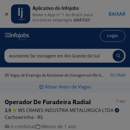
Aplicativo do Infojobs
BAIXAR
Baixe o App nº 1 do Brasil para
encontrar empregos
GRÁTIS!!
Login
30
FILTRAR
Vagas de Emprego de Assistente de Usinagem em Rio Grande do Sul
Ativar Aviso de Vagas
5 ago
Operador De Furadeira Radial
3,9
WS CRANES INDUSTRIA METALURGICA
LTDA
Cachoeirinha - RS
A combinar
Menos de 1 ano