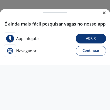
É ainda mais fácil pesquisar vagas no nosso app
App Infojobs
ABRIR
Navegador
Continuar
17 jun
#1164 - Torneiro Mecânico - São
Leopoldo/RS
RODRIGO ANTONIO DA SILVA CONSULTORIA
ME