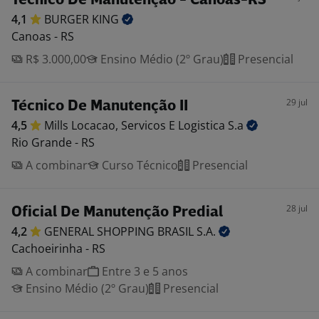
Técnico De Manutenção - Canoas-RS
4,1
BURGER
KING
Canoas - RS
R$ 3.000,00
Ensino Médio (2º Grau)
Presencial
29 jul
Técnico De Manutenção II
4,5
Mills Locacao, Servicos E Logistica
S.a
Rio Grande - RS
A combinar
Curso Técnico
Presencial
28 jul
Oficial De Manutenção Predial
4,2
GENERAL SHOPPING BRASIL
S.A.
Cachoeirinha - RS
A combinar
Entre 3 e 5 anos
Ensino Médio (2º Grau)
Presencial