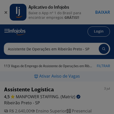
Aplicativo do Infojobs
BAIXAR
Baixe o App nº 1 do Brasil para
encontrar empregos
GRÁTIS!!
Login
113
FILTRAR
Vagas de Emprego de Assistente de Operações em Ribeirão Preto - SP
Ativar Aviso de Vagas
3 jul
Assistente Logística
4,5
MANPOWER STAFFING.
(Matriz)
Ribeirão Preto - SP
R$ 2.640,00
Ensino Superior
Presencial