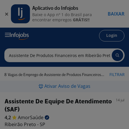
Aplicativo do Infojobs
BAIXAR
Baixe o App nº 1 do Brasil para
encontrar empregos
GRÁTIS!!
Login
8
FILTRAR
Vagas de Emprego de Assistente de Produtos Financeiros em Ribeirão Preto - SP
Ativar Aviso de Vagas
14 jul
Assistente De Equipe De Atendimento
(SAF)
4,2
AmorSaúde
Ribeirão Preto - SP