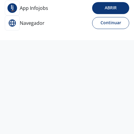
App Infojobs
ABRIR
Navegador
Continuar
Para Candidatos
Acesse o site de empregos líder e se candidate a
vagas adequadas ao seu perfil de forma fácil e
rápida.