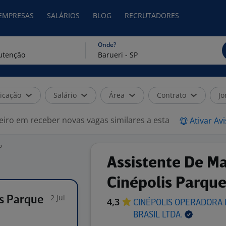
 EMPRESAS
SALÁRIOS
BLOG
RECRUTADORES
Onde?
icação
Salário
Área
Contrato
Jo
eiro em receber novas vagas similares a esta
Ativar Av
P
Assistente De M
Cinépolis Parque
2 jul
is Parque
4,3
CINÉPOLIS OPERADORA 
BRASIL
LTDA.