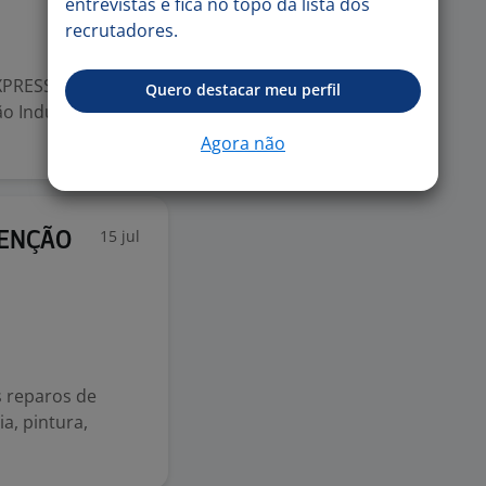
entrevistas e fica no topo da lista dos
recrutadores.
PRESS A J&T
Quero destacar meu perfil
o Industrial para
Agora não
15 jul
TENÇÃO
s reparos de
ia, pintura,