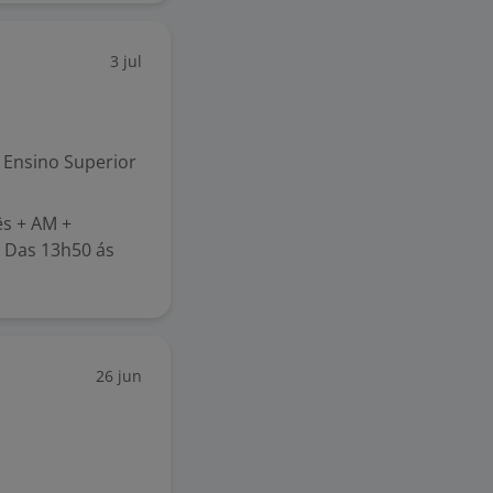
3 jul
Ensino Superior
ês + AM +
: Das 13h50 ás
26 jun