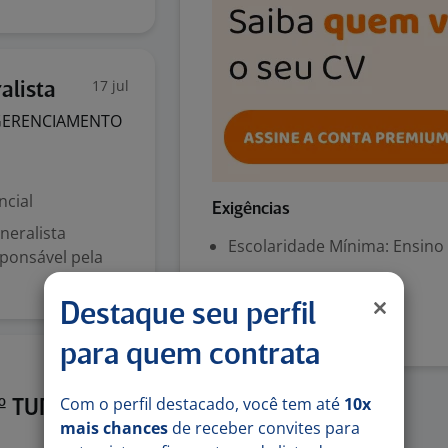
17 jul
alista
GERENCIAMENTO
ncial
Exigências
neralista
Escolaridade Mínima: Ensino
sponsável pela
Denunciar vaga
Destaque seu perfil
para quem contrata
15 jul
Com o perfil destacado, você tem até
10x
3º TURNO
mais chances
de receber convites para