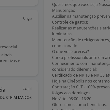
Queremos que você seja Nossa
Manutenção
Auxiliar na manutenção prevent
3 ago
Controle de gastos;
Realizar as manutenções elétri
luminárias.
Manutenção de refrigeradores,
condicionado.
resencial
O que você precisa?
ncipais
Curso profissionalizante em ár
reditivas e
Conhecimento com manutenção e
considerado diferencial;
Certificado de NR 10 e NR 35 at
Hoje na Cinépolis nós contamo
Contratação CLT - 100% presen
24 jul
eia
folgas aos domingos.
NDUSTRIALIZADOS
Horário: 08:00 - 16:20
Oferecemos como benefícios: