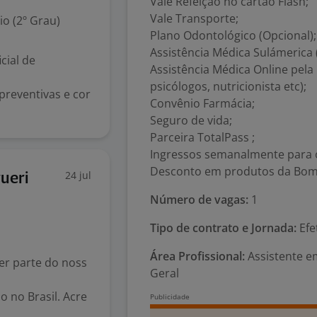
Vale Refeição no cartão Flash;
Vale Transporte;
o (2º Grau)
Plano Odontológico (Opcional);
Assistência Médica Sulámerica 
cial de
Assistência Médica Online pela
psicólogos, nutricionista etc);
 preventivas e cor
Convênio Farmácia;
Seguro de vida;
Parceira TotalPass ;
Ingressos semanalmente para 
Desconto em produtos da Bom
24 jul
ueri
Número de vagas:
1
Tipo de contrato e Jornada:
Efe
Área Profissional:
Assistente e
er parte do noss
Geral
 no Brasil. Acre