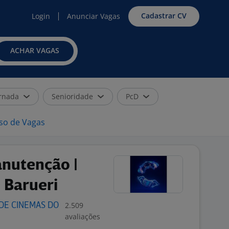
Cadastrar CV
Login
Anunciar Vagas
ACHAR VAGAS
rnada
Senioridade
PcD
iso de Vagas
anutenção |
 Barueri
2.509
DE CINEMAS DO
avaliações