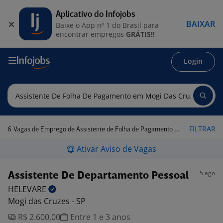
Aplicativo do Infojobs
BAIXAR
Baixe o App nº 1 do Brasil para
encontrar empregos
GRÁTIS!!
Login
6
FILTRAR
Vagas de Emprego de Assistente de Folha de Pagamento em Mogi das Cruzes - SP
Ativar Aviso de Vagas
5 ago
Assistente De Departamento Pessoal
HELEVARE
Mogi das Cruzes - SP
R$ 2.600,00
Entre 1 e 3 anos