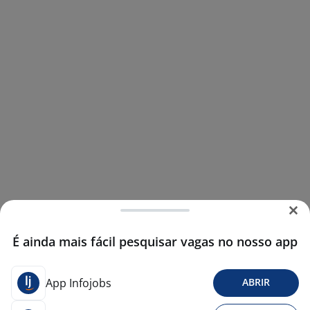
É ainda mais fácil pesquisar vagas no nosso app
App Infojobs
ABRIR