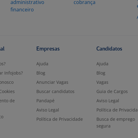
s
administrativo
cobrança
financeiro
nal
Empresas
Candidatos
os?
Ajuda
Ajuda
r Infojobs?
Blog
Blog
onosco
Anunciar Vagas
Vagas
 Cookies
Buscar candidatos
Guia de Cargos
ento de
Pandapé
Aviso Legal
Aviso Legal
Política de Privacid
co
Política de Privacidade
Busca de emprego
segura