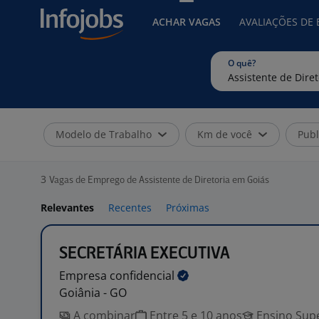
ACHAR VAGAS
AVALIAÇÕES DE
O quê?
Modelo de Trabalho
Km de você
Publ
3
Vagas de Emprego de Assistente de Diretoria em Goiás
Relevantes
Recentes
Próximas
SECRETÁRIA EXECUTIVA
Empresa
confidencial
Goiânia - GO
A combinar
Entre 5 e 10 anos
Ensino Supe