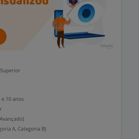
 Superior
5 e 10 anos
r
(Avançado)
goria A, Categoria B)