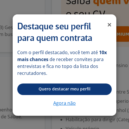
s
Destaque seu perfil
B) Gestão de
em busca de
para quem contrata
Com o perfil destacado, você tem até
10x
Exigências
mais chances
de receber convites para
Escolaridade Mínima: Ensino
entrevistas e fica no topo da lista dos
5 jul
recrutadores.
Valorizado
Quero destacar meu perfil
Experiência desejada: Entre 
Secretariado; Ensino Superio
Agora não
penho para atuar
Inglês (Avançado), Espanhol 
 de Saúde.
Habilitação para dirigir (Cate
Veículo próprio