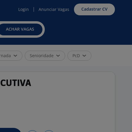
Cadastrar CV
Login
Anunciar Vagas
ACHAR VAGAS
rnada
Senioridade
PcD
ECUTIVA