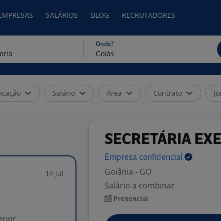
 EMPRESAS
SALÁRIOS
BLOG
RECRUTADORES
Onde?
icação
Salário
Área
Contrato
Jo
SECRETÁRIA EX
Empresa
confidencial
Goiânia - GO
14 jul
Salário a combinar
Presencial
rior