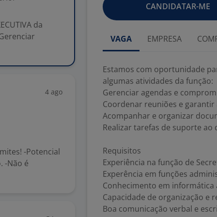
CANDIDATAR-ME
XECUTIVA da
 Gerenciar
VAGA
EMPRESA
COMP
Estamos com oportunidade par
algumas atividades da função:
4 ago
Gerenciar agendas e compromi
Coordenar reuniões e garantir 
Acompanhar e organizar docum
Realizar tarefas de suporte ao 
Requisitos
ites! -Potencial
Experiência na função de Secre
o. -Não é
Experência em funções adminis
Conhecimento em informática
Capacidade de organização e re
Boa comunicação verbal e escri