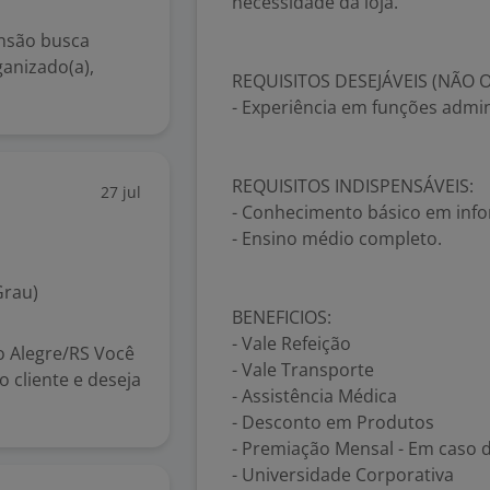
necessidade da loja.
nsão busca
ganizado(a),
REQUISITOS DESEJÁVEIS (NÃO 
- Experiência em funções admin
REQUISITOS INDISPENSÁVEIS:
27 jul
- Conhecimento básico em info
- Ensino médio completo.
Grau)
BENEFICIOS:
- Vale Refeição
to Alegre/RS Você
- Vale Transporte
 cliente e deseja
- Assistência Médica
- Desconto em Produtos
- Premiação Mensal - Em caso d
- Universidade Corporativa