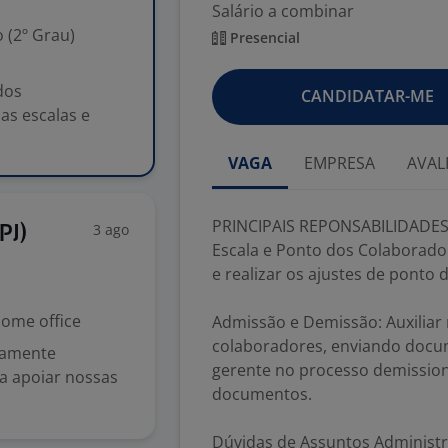
Salário a combinar
 (2º Grau)
Presencial
dos
CANDIDATAR-ME
as escalas e
VAGA
EMPRESA
AVAL
PRINCIPAIS REPONSABILIDADES
3 ago
PJ)
Escala e Ponto dos Colaborador
e realizar os ajustes de ponto
ome office
Admissão e Demissão: Auxiliar
colaboradores, enviando docum
ltamente
gerente no processo demission
ra apoiar nossas
documentos.
Dúvidas de Assuntos Administra