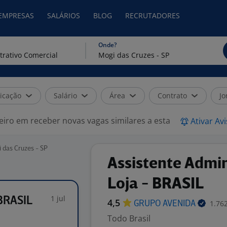
 EMPRESAS
SALÁRIOS
BLOG
RECRUTADORES
Onde?
icação
Salário
Área
Contrato
Jo
eiro em receber novas vagas similares a esta
Ativar Av
 das Cruzes - SP
Assistente Admin
Loja - BRASIL
1 jul
 BRASIL
4,5
1.76
GRUPO
AVENIDA
Todo Brasil