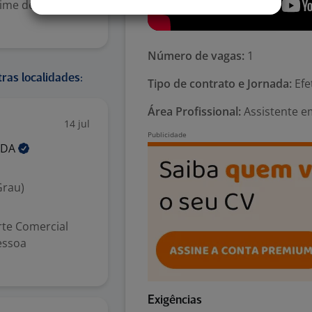
time de
Número de vagas:
1
ras localidades:
Tipo de contrato e Jornada:
Efe
Área Profissional:
Assistente e
14 jul
TDA
Grau)
rte Comercial
essoa
Exigências