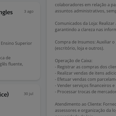
colaboradores em relação a pa
assuntos administrativos, sem
3 ago
ngles
Comunicados da Loja: Realizar 
garantindo a clareza nas infor
Compra de Insumos: Auxiliar o
Ensino Superior
(escritório, loja e outros).
sca de
Operação de Caixa:
lês fluente,
- Registrar as compras dos cli
- Realizar vendas de itens adi
- Efetuar vendas com parcelame
- Vender serviços financeiros 
- Processar trocas de mercadori
30 jul
ice)
Atendimento ao Cliente: Forne
assessores e organização da 