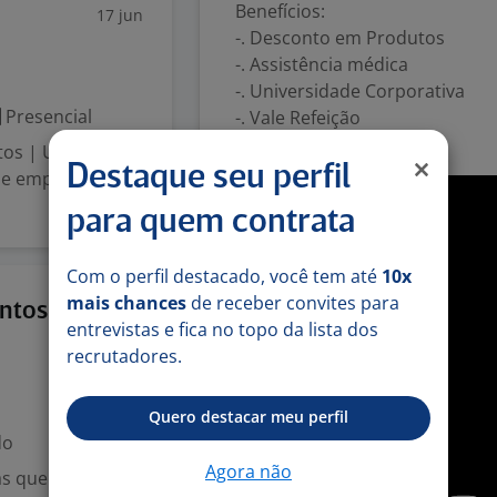
Benefícios:
17 jun
-. Desconto em Produtos
-. Assistência médica
-. Universidade Corporativa
Presencial
-. Vale Refeição
-. Vale Transporte
tos | Unidade
Destaque seu perfil
 de emprego em
para quem contrata
Com o perfil destacado, você tem até
10x
mais chances
de receber convites para
9 jun
entos
entrevistas e fica no topo da lista dos
recrutadores.
Quero destacar meu perfil
do
Agora não
as que se