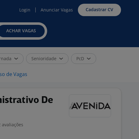
Cadastrar CV
Login
Anunciar Vagas
ACHAR VAGAS
rnada
Senioridade
PcD
iso de Vagas
istrativo De
2 avaliações