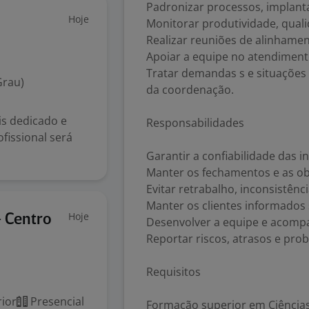
Padronizar processos, implanta
Hoje
Monitorar produtividade, qual
Realizar reuniões de alinhamen
Apoiar a equipe no atendimento
Tratar demandas s e situações
Grau)
da coordenação.
s dedicado e
Responsabilidades
fissional será
Garantir a confiabilidade das 
Manter os fechamentos e as ob
Evitar retrabalho, inconsistênc
Manter os clientes informados 
Hoje
 Centro
Desenvolver a equipe e acom
Reportar riscos, atrasos e pro
Requisitos
ior
Presencial
Formação superior em Ciências