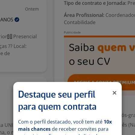
Tipo de contrato e Jornada:
Pre
Ontem
Área Profissional:
Coordenador 
ANOS
Contabilidade
ior
Presencial
as ?? Local:
me de
4 ago
Destaque seu perfil
Exigências
para quem contrata
Escolaridade Mínima: Pós-gr
Com o perfil destacado, você tem até
10x
Inglês (Básico), Português (N
na UNISUL -
mais chances
de receber convites para
a, o maior e o