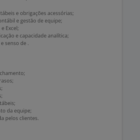
beis e obrigações acessórias;
ntábil e gestão de equipe;
e Excel;
cação e capacidade analítica;
 e senso de .
echamento;
rasos;
s;
s;
tábeis;
to da equipe;
a pelos clientes.