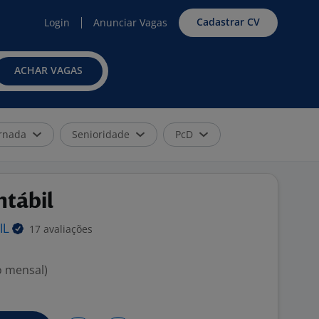
Cadastrar CV
Login
Anunciar Vagas
ACHAR VAGAS
rnada
Senioridade
PcD
tábil
17 avaliações
IL
o mensal)