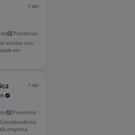
4 ago
ior
Presencial
 de Vendas com
lidade em
3 ago
ica
DA
ior
Presencial
 Coordenador(a)
s da empresa,