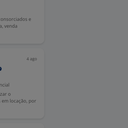
consorciados e
a, venda
4 ago
ncial
izar o
s em locação, por