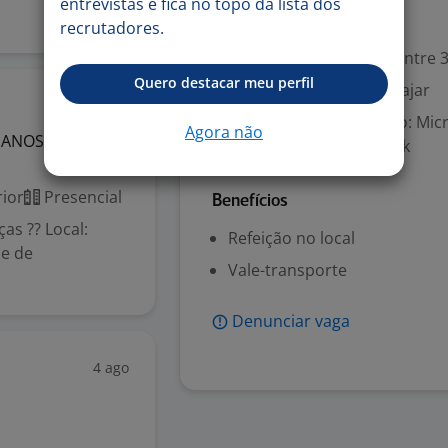
entrevistas e fica no topo da lista dos
Valorizado
recrutadores.
Experiência desejada: Entre 3
Quero destacar meu perfil
Disponibilidade para viajar
4 ago
Aplicações de Escritório: Mi
Agora não
ANOS
Excel, Microsoft Outlook
ior
Presencial
Benefícios
as ?? Local:
Refeição no local
me de
Vale-transporte
Denunciar vaga
4 ago