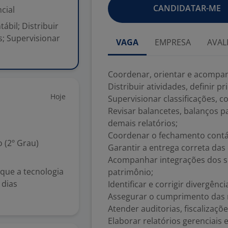
CANDIDATAR-ME
cial
bil; Distribuir
s; Supervisionar
VAGA
EMPRESA
AVAL
Coordenar, orientar e acompan
Distribuir atividades, definir p
Hoje
Supervisionar classificações, c
Revisar balancetes, balanços p
demais relatórios;
Coordenar o fechamento contáb
 (2º Grau)
Garantir a entrega correta das
Acompanhar integrações dos set
que a tecnologia
patrimônio;
 dias
Identificar e corrigir divergênc
Assegurar o cumprimento das n
Atender auditorias, fiscalizaçõe
Elaborar relatórios gerenciais 