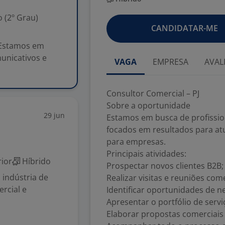
 (2º Grau)
CANDIDATAR-ME
 Estamos em
municativos e
VAGA
EMPRESA
AVAL
Consultor Comercial – PJ
Sobre a oportunidade
29 jun
Estamos em busca de profission
focados em resultados para at
para empresas.
Principais atividades:
ior
Híbrido
Prospectar novos clientes B2B;
 indústria de
Realizar visitas e reuniões come
rcial e
Identificar oportunidades de n
Apresentar o portfólio de servi
Elaborar propostas comerciais