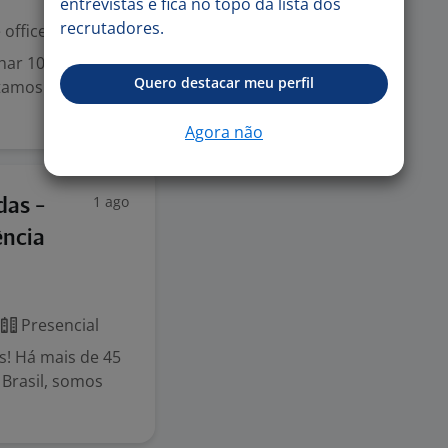
entrevistas e fica no topo da lista dos
recrutadores.
office
lhar 100% de
Quero destacar meu perfil
stamos ampliando
Agora não
1 ago
das -
ência
Presencial
s! Há mais de 45
Brasil, somos