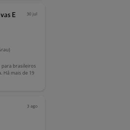
30 jul
ivas E
Grau)
para brasileiros
a. Há mais de 19
3 ago
E