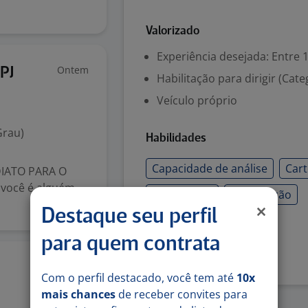
Valorizado
Experiência desejada: Entre 1
Ontem
PJ
Habilitação para dirigir (Cate
Veículo próprio
Grau)
Habilidades
Capacidade de análise
Cart
IATO PARA O
você é alguém
Negociação
Prospecção
Destaque seu perfil
Denunciar vaga
para quem contrata
3 ago
Com o perfil destacado, você tem até
10x
mais chances
de receber convites para