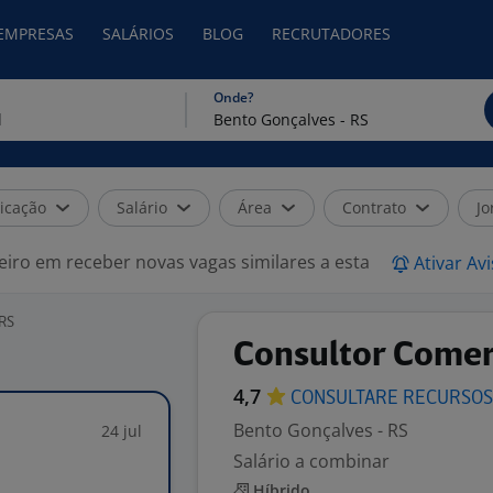
 EMPRESAS
SALÁRIOS
BLOG
RECRUTADORES
Onde?
icação
Salário
Área
Contrato
Jo
eiro em receber novas vagas similares a esta
Ativar Av
 RS
Consultor Comer
4,7
CONSULTARE RECURSO
Bento Gonçalves - RS
24 jul
Salário a combinar
Híbrido