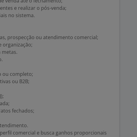
e venda até o fechamento;
ntes e realizar o pós-venda;
ais no sistema.
as, prospecção ou atendimento comercial;
e organização;
a metas.
o.
 ou completo;
tivas ou B2B;
);
ada;
atos fechados;
atendimento.
 perfil comercial e busca ganhos proporcionais