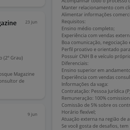
Acompanhar todo o processo d
Manter relacionamento com clie
Alimentar informações comerci
Requisitos:
23 jun
gazine
Ensino médio completo;
Experiência com vendas extern
Boa comunicação, negociação 
Perfil proativo e orientado par
Possuir CNH B e veículo própri
 (2º Grau)
Diferenciais:
Ensino superior em andamento
iosque Magazine
Experiência com vendas consul
onsultor de
Informações da vaga:
Contratação: Pessoa Jurídica (PJ
Remuneração: 100% comission
Comissão de 5% sobre os contr
Horário flexível;
9 jun
Atuação externa na região de 
Se você gosta de desafios, tem