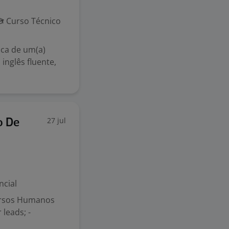
Curso Técnico
ca de um(a)
inglês fluente,
27 jul
o De
ncial
ursos Humanos
 leads; -