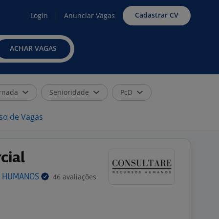
Cadastrar CV
Login
Anunciar Vagas
ACHAR VAGAS
rnada
Senioridade
PcD
iso de Vagas
cial
46 avaliações
S
HUMANOS