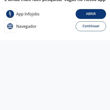
App Infojobs
ABRIR
Navegador
Continuar
Para Candidatos
Acesse o site de empregos líder e se candidate a
vagas adequadas ao seu perfil de forma fácil e
rápida.