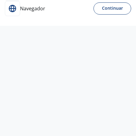
Navegador
Continuar
24 jul
APRENDIZ Carrefour Rebouças
4,3
CARREFOUR
Todo Brasil
A combinar
Ensino Fundamental (1º grau)
Presencial
13 jul
JOVEM APRENDIZ - LOGÍSTICA TURMA
AGOSTO 2026
4,5
TRINO PRESTACAO DE
SERVICOS
Todo Brasil
A combinar
Sem experiência