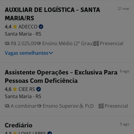
21 mai
AUXILIAR DE LOGÍSTICA - SANTA
MARIA/RS
4,4
ADECCO
Santa Maria - RS
R$ 2.025,00
Ensino Médio (2º Grau)
Presencial
Vagas semelhantes
6 ago
Assistente Operações - Exclusiva Para
Pessoas Com Deficiência
4,6
CIEE
RS
Santa Maria - RS
A combinar
Ensino Superior
PcD
Presencial
5 ago
Crediário
4,3
LOJAS
LEBES