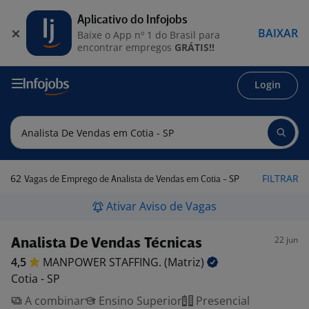
Aplicativo do Infojobs
BAIXAR
Baixe o App nº 1 do Brasil para
encontrar empregos
GRÁTIS!!
Login
62
FILTRAR
Vagas de Emprego de Analista de Vendas em Cotia - SP
Ativar Aviso de Vagas
22 jun
Analista De Vendas Técnicas
4,5
MANPOWER STAFFING.
(Matriz)
Cotia - SP
A combinar
Ensino Superior
Presencial