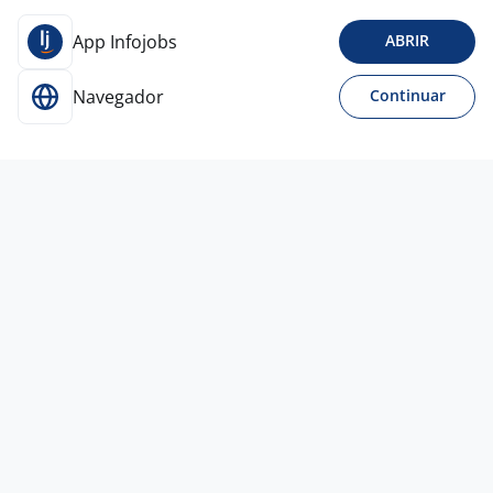
App Infojobs
ABRIR
Navegador
Continuar
29 jul
ANALISTA DE REVENUE OPERATIONS E
INTELIGÊNCIA COMERCIAL SR
4,4
POSITIVO
S+
Todo Brasil
A combinar
Ensino Superior
PcD
Home office