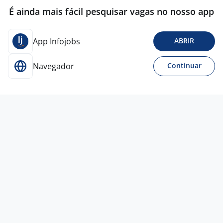
É ainda mais fácil pesquisar vagas no nosso app
App Infojobs
ABRIR
Navegador
Continuar
16 jul
Gerente Comercial - Com Experiência
Em Gestão De Pessoas
Donna Salão de
Beleza
Uberlândia - MG
R$ 2.000,00 a R$ 3.000,00
Entre 1 e 3 anos
Ensino Superior
Home office