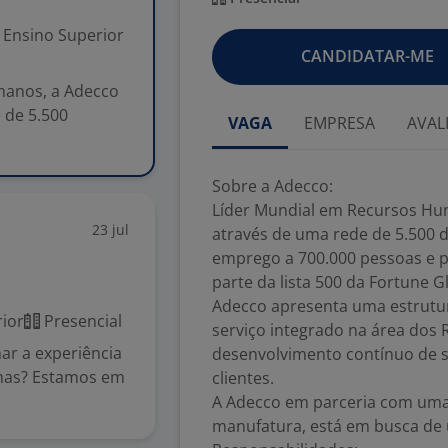
Ensino Superior
CANDIDATAR-ME
manos, a Adecco
 de 5.500
VAGA
EMPRESA
AVAL
Sobre a Adecco:
Líder Mundial em Recursos Hum
23 jul
através de uma rede de 5.500 
emprego a 700.000 pessoas e p
parte da lista 500 da Fortune G
Adecco apresenta uma estrutu
ior
Presencial
serviço integrado na área do
mar a experiência
desenvolvimento contínuo de so
emas? Estamos em
clientes.
A Adecco em parceria com uma
manufatura, está em busca de 