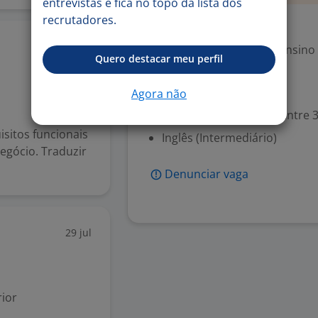
entrevistas e fica no topo da lista dos
recrutadores.
Exigências
29 jul
Escolaridade Mínima: Ensino
Quero destacar meu perfil
Valorizado
Agora não
Experiência desejada: Entre 3
sitos funcionais
Inglês (Intermediário)
negócio. Traduzir
Denunciar vaga
29 jul
ior