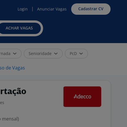
Cadastrar CV
Login
Anunciar Vagas
ACHAR VAGAS
rnada
Senioridade
PcD
iso de Vagas
ortação
ões
o mensal)