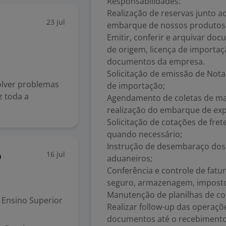
Responsabilidades:
Realização de reservas junto a
23 jul
embarque de nossos produtos
Emitir, conferir e arquivar doc
de origem, licença de importaçã
documentos da empresa.
Solicitação de emissão de Not
olver problemas
de importação;
z toda a
Agendamento de coletas de mat
realização do embarque de exp
Solicitação de cotações de fret
quando necessário;
Instrução de desembaraço dos
16 jul
o
aduaneiros;
Conferência e controle de fatur
seguro, armazenagem, imposto
Manutenção de planilhas de c
Ensino Superior
Realizar follow-up das operaç
documentos até o recebimento