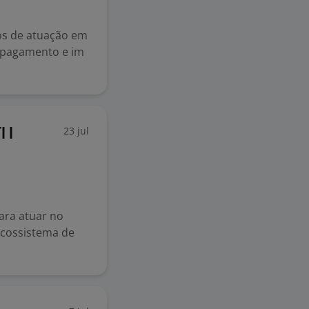
os de atuação em
de pagamento e im
23 jul
 I
ara atuar no
ecossistema de