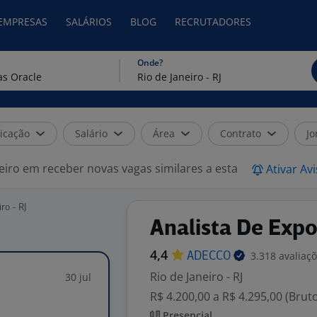
 EMPRESAS
SALÁRIOS
BLOG
RECRUTADORES
Onde?
icação
Salário
Área
Contrato
Jo
eiro em receber novas vagas similares a esta
Ativar Av
ro - RJ
Analista De Exp
4,4
3.318 avaliaç
ADECCO
Rio de Janeiro - RJ
30 jul
R$ 4.200,00 a R$ 4.295,00 (Brut
Presencial