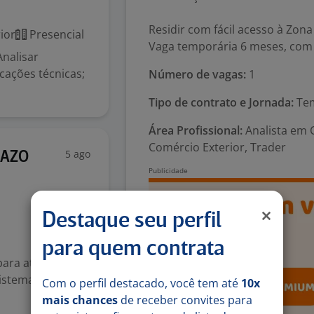
Residir com fácil acesso à Zona
ior
Presencial
Vaga temporária 6 meses, com p
Analisar
cações técnicas;
Número de vagas:
1
Tipo de contrato e Jornada:
Tem
Área Profissional:
Analista em 
Comércio Exterior, Trader
5 ago
RAZO
Destaque seu perfil
para quem contrata
ara atuar na
istema Ânima, o
Com o perfil destacado, você tem até
10x
mais chances
de receber convites para