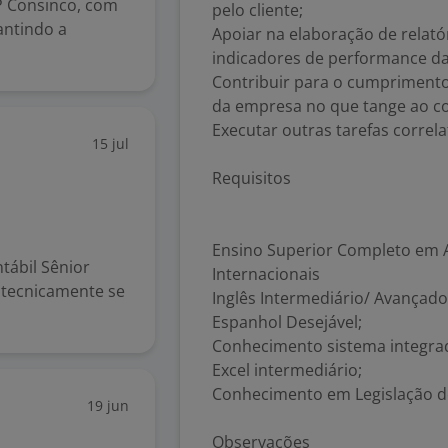
P Consinco, com
pelo cliente;
antindo a
Apoiar na elaboração de rela
indicadores de performance da
Contribuir para o cumprimento
da empresa no que tange ao co
Executar outras tarefas correla
15 jul
Requisitos
Ensino Superior Completo em A
tábil Sênior
Internacionais
r tecnicamente se
Inglês Intermediário/ Avançado
Espanhol Desejável;
Conhecimento sistema integra
Excel intermediário;
Conhecimento em Legislação de
19 jun
Observações