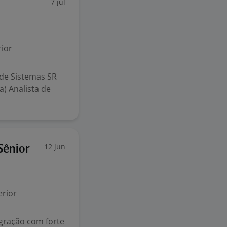
7 jul
ior
 de Sistemas SR
) Analista de
12 jun
Sênior
rior
egração com forte