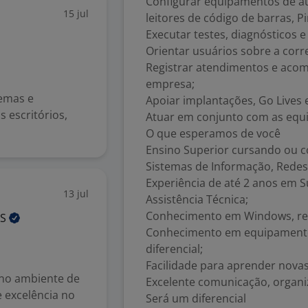
Configurar equipamentos de au
15 jul
leitores de código de barras, P
Executar testes, diagnósticos 
Orientar usuários sobre a corr
Registrar atendimentos e ac
empresa;
temas e
Apoiar implantações, Go Lives e
 escritórios,
Atuar em conjunto com as equi
O que esperamos de você
Ensino Superior cursando ou c
Sistemas de Informação, Redes
Experiência de até 2 anos em
13 jul
Assistência Técnica;
Conhecimento em Windows, redes
AS
Conhecimento em equipamento
diferencial;
Facilidade para aprender novas
 no ambiente de
Excelente comunicação, organiz
e excelência no
Será um diferencial