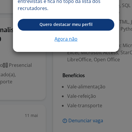
entrevistas e fica no topo da lista dos
Banco de dados: Oracle, SQL 
recrutadores.
Informix, Caché, Sybase
Programação: C, C++, HTML, Ja
Quero destacar meu perfil
ASP.Net, Ruby, Dot Net, Pyth
12 jun
nalista
jQuery
Agora não
O
Aplicações de Escritório: Mi
Excel, Microsoft Access, Star
LibreOffice, Open Office
co
Presencial
ado(a),
Benefícios
uporte
Vale-alimentação
Vale-refeição
Vale-transporte
11 mai
Denunciar vaga