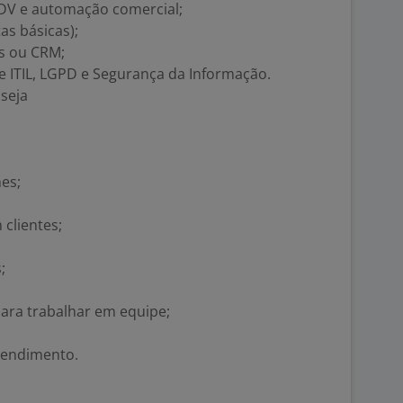
DV e automação comercial;
s básicas);
ps ou CRM;
 ITIL, LGPD e Segurança da Informação.
seja
es;
clientes;
;
para trabalhar em equipe;
tendimento.