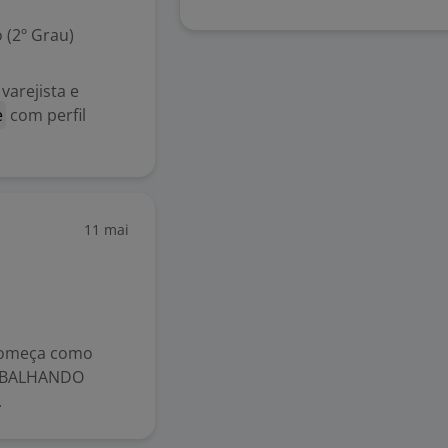
 (2º Grau)
varejista e
e
com perfil
11 mai
Começa como
RABALHANDO
.