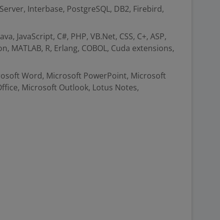
Server, Interbase, PostgreSQL, DB2, Firebird,
va, JavaScript, C#, PHP, VB.Net, CSS, C+, ASP,
on, MATLAB, R, Erlang, COBOL, Cuda extensions,
crosoft Word, Microsoft PowerPoint, Microsoft
Office, Microsoft Outlook, Lotus Notes,