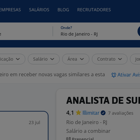
 EMPRESAS
SALÁRIOS
BLOG
RECRUTADORES
Onde?
icação
Salário
Área
Contrato
Jo
eiro em receber novas vagas similares a esta
Ativar Av
ANALISTA DE S
4,1
7 avaliações
Illimitar
Rio de Janeiro - RJ
23 jul
Salário a combinar
Presencial