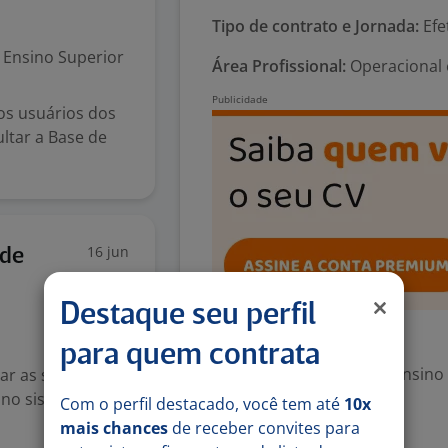
Tipo de contrato e Jornada:
Efe
Ensino Superior
Área Profissional:
Operacional e
os usuários dos
ultar a Base de
16 jun
úde
Destaque seu perfil
Exigências
para quem contrata
Escolaridade Mínima: Ensino
r as solicitações
s no sistema
Com o perfil destacado, você tem até
10x
mais chances
de receber convites para
Valorizado