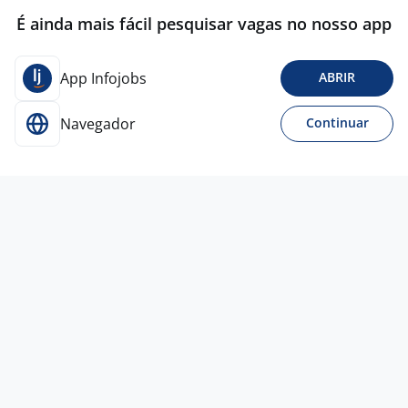
É ainda mais fácil pesquisar vagas no nosso app
App Infojobs
ABRIR
Navegador
Continuar
4 ago
Vendedor Externo Salvador
4,3
VERISURE
BRASIL
Salvador - BA
A combinar
Curso Técnico
Presencial