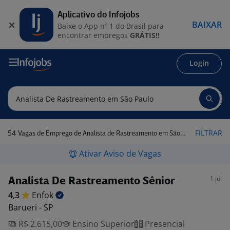
Aplicativo do Infojobs
BAIXAR
Baixe o App nº 1 do Brasil para
encontrar empregos
GRÁTIS!!
Login
54
FILTRAR
Vagas de Emprego de Analista de Rastreamento em São Paulo
Ativar Aviso de Vagas
1 jul
Analista De Rastreamento Sênior
4,3
Enfok
Barueri - SP
R$ 2.615,00
Ensino Superior
Presencial