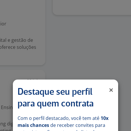
ior
tal e gestão de
oferece soluções
28 jul
Destaque seu perfil
para quem contrata
Ensino Superior
Com o perfil destacado, você tem até
10x
ng digital
mais chances
de receber convites para
eting. O nosso