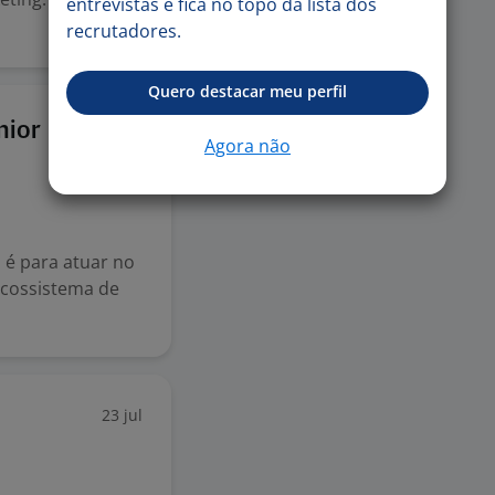
entrevistas e fica no topo da lista dos
recrutadores.
Quero destacar meu perfil
24 jul
nior
Agora não
o é para atuar no
ecossistema de
23 jul