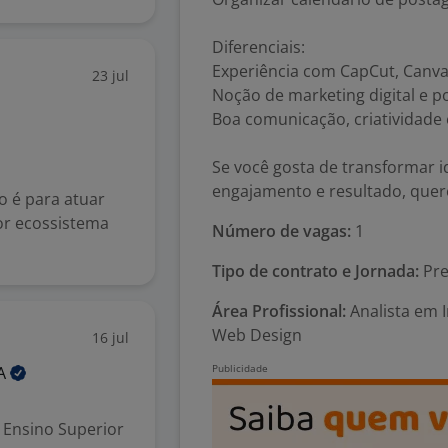
Diferenciais:
Experiência com CapCut, Canv
23 jul
Noção de marketing digital e 
Boa comunicação, criatividade 
Se você gosta de transformar 
engajamento e resultado, que
ão é para atuar
or ecossistema
Número de vagas:
1
Tipo de contrato e Jornada:
Pre
Área Profissional:
Analista em I
Web Design
16 jul
A
Ensino Superior