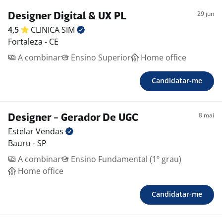
Lida com prazos curtos sem abrir mão da qualidade
Resiliente revisões e mudanças de rota fazem parte,
29 jun
Designer Digital & UX PL
não são problema
4,5
CLINICA
SIM
Focado em solução, não em reclamação
Fortaleza - CE
Prioriza o sem perder o importante de vista
A combinar
Ensino Superior
Home office
Ambiente dinâmico te motiva, não te paralisa
Candidatar-me
8 mai
Designer - Gerador De UGC
Estelar
Vendas
Bauru - SP
A combinar
Ensino Fundamental (1º grau)
Home office
Candidatar-me