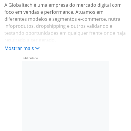
A Globaltech é uma empresa do mercado digital com
foco em vendas e performance. Atuamos em
diferentes modelos e segmentos e-commerce, nutra,
infoprodutos, dropshipping e outros validando e
testando oportunidades em qualquer frente onde haja
resultado a ser gerado.
Mostrar mais
Nossa operação é 100% remota, com cultura baseada
em organização, disciplina e mentalidade de dono.
Aqui, quem entrega tem espaço real para crescer,
assumir novos desafios e aumentar seus ganhos.
Estamos buscamos profissionais que se destacam pelo
que fazem: pessoas desenroladas, autodidata,
dedicadas e muito boas na sua área. Se você resolve
problemas sem precisar de mão na roda, aprende
rápido e leva o que faz a sério, vai se encaixar bem
aqui.