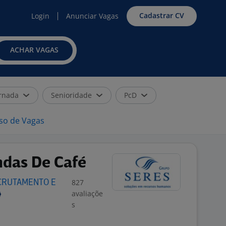
Cadastrar CV
Login
Anunciar Vagas
ACHAR VAGAS
rnada
Senioridade
PcD
iso de Vagas
ndas De Café
827
ECRUTAMENTO E
avaliaçõe
s