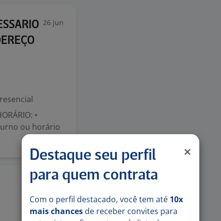
26 jun
ESSARIO
DEREÇO
resencial
ORÁRIO: •
 turno ou horário
Destaque seu perfil
para quem contrata
17 jun
Com o perfil destacado, você tem até
10x
mais chances
de receber convites para