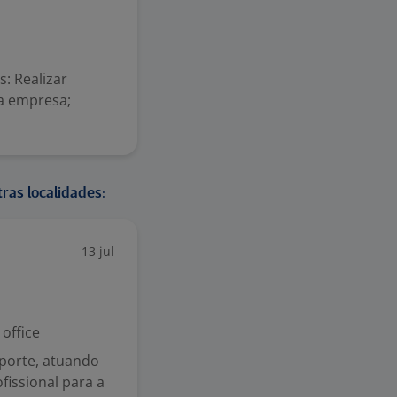
s: Realizar
a empresa;
ras localidades:
13 jul
office
porte, atuando
ofissional para a