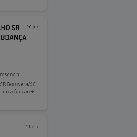
26 jun
HO SR -
 MUDANÇA
resencial
SR Botuverá/SC
 com a função +
11 mai