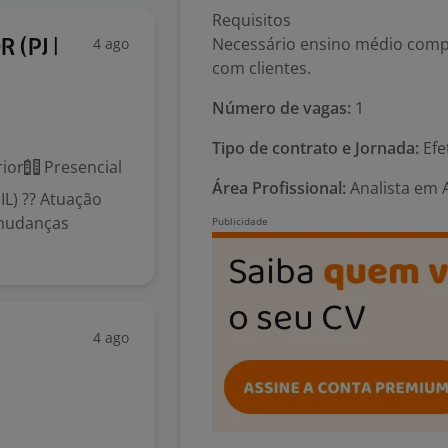
Requisitos
Necessário ensino médio comp
4 ago
 (PJ |
com clientes.
Número de vagas:
1
Tipo de contrato e Jornada:
Efe
ior
Presencial
Área Profissional:
Analista em 
L) ?? Atuação
 mudanças
4 ago