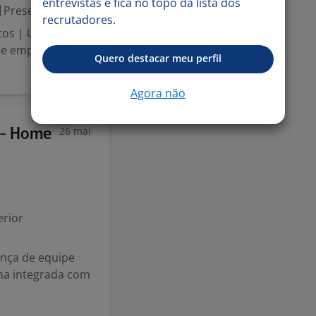
entrevistas e fica no topo da lista dos
Presencial
recrutadores.
tos | Unidade
 de emprego em
Quero destacar meu perfil
Agora não
26 mai
 - Home
rior
ança de equipe
ma integrada com