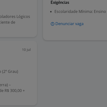
s
Exigências
Escolaridade Mínima: Ensino
oladores Lógicos
ciente de
Denunciar vaga
10 jul
 (2º Grau)
rra) –
de R$ 300,00 +