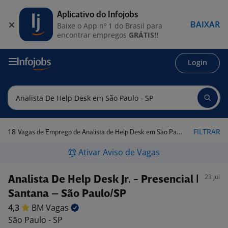
Aplicativo do Infojobs
BAIXAR
Baixe o App nº 1 do Brasil para
encontrar empregos
GRÁTIS!!
Login
18
FILTRAR
Vagas de Emprego de Analista de Help Desk em São Paulo - SP
Ativar Aviso de Vagas
23 jul
Analista De Help Desk Jr. - Presencial |
Santana – São Paulo/SP
4,3
BM
Vagas
São Paulo - SP