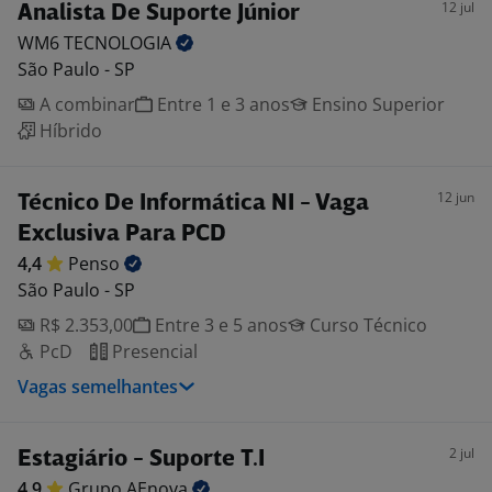
12 jul
Analista De Suporte Júnior
WM6
TECNOLOGIA
São Paulo - SP
A combinar
Entre 1 e 3 anos
Ensino Superior
Híbrido
12 jun
Técnico De Informática NI - Vaga
Exclusiva Para PCD
4,4
Penso
São Paulo - SP
R$ 2.353,00
Entre 3 e 5 anos
Curso Técnico
PcD
Presencial
Vagas semelhantes
2 jul
Estagiário - Suporte T.I
4,9
Grupo
AEnova