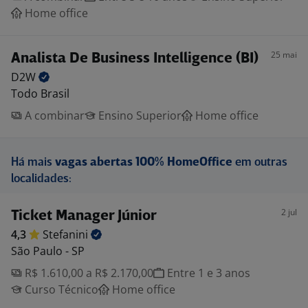
Home office
25 mai
Analista De Business Intelligence (BI)
D2W
Todo Brasil
A combinar
Ensino Superior
Home office
Há mais
vagas abertas 100% HomeOffice
em outras
localidades:
2 jul
Ticket Manager Júnior
4,3
Stefanini
São Paulo - SP
R$ 1.610,00 a R$ 2.170,00
Entre 1 e 3 anos
Curso Técnico
Home office