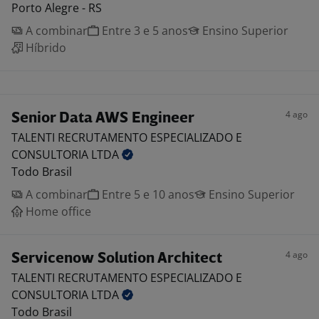
Porto Alegre - RS
A combinar
Entre 3 e 5 anos
Ensino Superior
Híbrido
4 ago
Senior Data AWS Engineer
TALENTI RECRUTAMENTO ESPECIALIZADO E
CONSULTORIA
LTDA
Todo Brasil
A combinar
Entre 5 e 10 anos
Ensino Superior
Home office
4 ago
Servicenow Solution Architect
TALENTI RECRUTAMENTO ESPECIALIZADO E
CONSULTORIA
LTDA
Todo Brasil