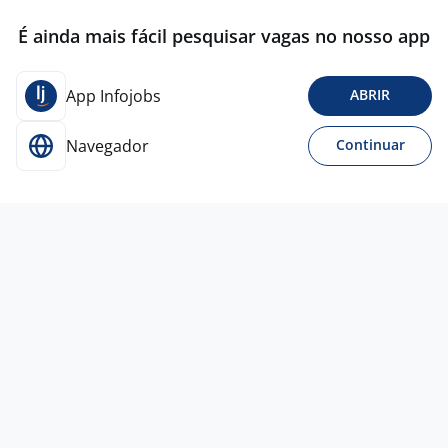
É ainda mais fácil pesquisar vagas no nosso app
App Infojobs
ABRIR
Navegador
Continuar
30 jul
FARMACÊUTICO(A) - Edital 15/2026 –
UPA DONA ROSA
4,3
SANTA CASA DE
CHAVANTES
Americana - SP
R$ 4.080,00 a R$ 4.100,00
Entre 1 e 3 anos