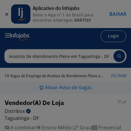
Aplicativo do Infojobs
BAIXAR
Baixe o App nº 1 do Brasil para
encontrar empregos
GRÁTIS!!
Login
10
FILTRAR
Vagas de Emprego de Analista de Atendimento Pleno em Taguatinga - DF
Ativar Aviso de Vagas
31 jul
Vendedor(A) De Loja
Distribox
Taguatinga - DF
A combinar
Ensino Médio (2º Grau)
Presencial